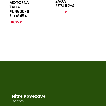
ŽAGA
MOTORNA
SF7J112-4
ŽAGA
PN4500-6
61,90
€
/ LD845A
110,95
€
Hitre Povezave
Domov