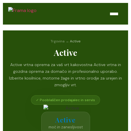
Domov
Trgovina →
Active
Trgovina
Active
WTL Varilne naprave
Active vrtna oprema za vaš vrt kakovostna Active vrtna in
gozdna oprema za domačo in profesionalno uporabo.
Kontakt
Izberite kosilnice, motorne žage in vrtno orodje za urejen in
zmogljiv vrt.
Servis
✓ Pooblaščen prodajalec in servis
Active
moč in zanesljivost