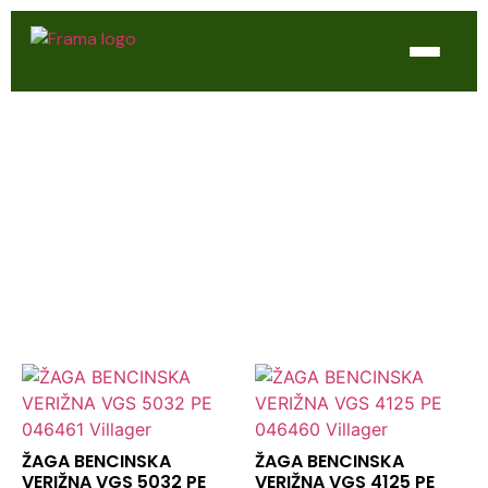
Domov
ORODJE ZA GOZD
Trgovina
WTL Varilne naprave
Kontakt
Servis
ŽAGA BENCINSKA
ŽAGA BENCINSKA
VERIŽNA VGS 5032 PE
VERIŽNA VGS 4125 PE