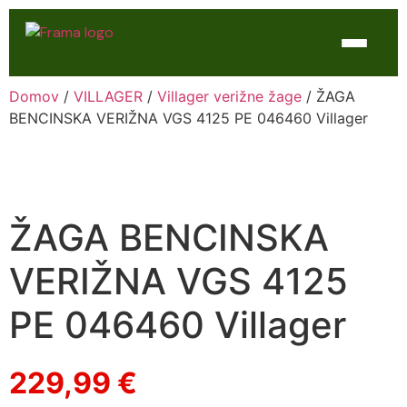
Domov
/
VILLAGER
/
Villager verižne žage
/ ŽAGA
Domov
BENCINSKA VERIŽNA VGS 4125 PE 046460 Villager
Trgovina
WTL Varilne naprave
ŽAGA BENCINSKA
Kontakt
VERIŽNA VGS 4125
Servis
PE 046460 Villager
229,99
€