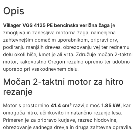
Opis
Villager VGS 4125 PE bencinska verižna žaga
je
zmogljiva in zanesljiva motorna žaga, namenjena
zahtevnejšim domačim uporabnikom, pripravi drv,
podiranju manjših dreves, obrezovanju vej ter rednemu
delu okoli hiše, kmetije ali vrta. Združuje močan 2-taktni
motor, kakovostno Oregon rezalno opremo ter udobno
uporabo pri vsakodnevnem delu.
Močan 2-taktni motor za hitro
rezanje
Motor s prostornino
41.4 cm³
razvije moč
1.85 kW
, kar
omogoča hitro, učinkovito in natančno rezanje lesa.
Primeren je za pripravo kurjave, razrez hlodovine,
obrezovanje sadnega drevja in druga zahtevna opravila.