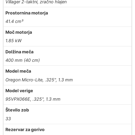
Villager 2-taktni, zračno hlajen
Prostornina motorja
41.4 cm³
Moč motorja
1.85 kW
Dolžina meča
400 mm (40 cm)
Model meča
Oregon Micro-Lite, .325", 1.3 mm
Model verige
95VPX066E, .325", 1.3 mm
Število zob
33
Rezervar za gorivo