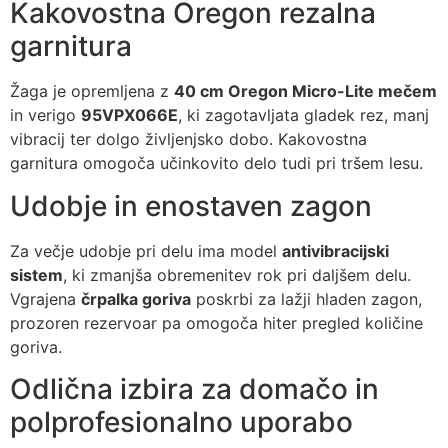
Kakovostna Oregon rezalna
garnitura
Žaga je opremljena z
40 cm Oregon Micro-Lite mečem
in verigo
95VPX066E
, ki zagotavljata gladek rez, manj
vibracij ter dolgo življenjsko dobo. Kakovostna
garnitura omogoča učinkovito delo tudi pri tršem lesu.
Udobje in enostaven zagon
Za večje udobje pri delu ima model
antivibracijski
sistem
, ki zmanjša obremenitev rok pri daljšem delu.
Vgrajena
črpalka goriva
poskrbi za lažji hladen zagon,
prozoren rezervoar pa omogoča hiter pregled količine
goriva.
Odlična izbira za domačo in
polprofesionalno uporabo