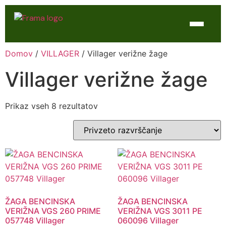
Domov
/
VILLAGER
/ Villager verižne žage
Domov
Villager verižne žage
Trgovina
WTL Varilne naprave
Prikaz vseh 8 rezultatov
Kontakt
Servis
ŽAGA BENCINSKA
ŽAGA BENCINSKA
VERIŽNA VGS 260 PRIME
VERIŽNA VGS 3011 PE
057748 Villager
060096 Villager