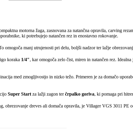
ompaktna motorna žaga, zasnovana za natančna opravila, carving rezanje,
uporabnike, ki potrebujejo natančen rez in enostavno rokovanje.
omogoča manj utrujenosti pri delu, boljši nadzor ter lažje obrezovanje 
rigo koraka
1/4″
, kar omogoča zelo čist, miren in natančen rez. Idealna 
binacija med zmogljivostjo in nizko težo. Primeren je za domačo uporabo
kcijo
Super Start
za lažji zagon ter
črpalko goriva
, ki pomaga pri hit
ing, obrezovanje dreves ali domača opravila, je Villager VGS 3011 PE o