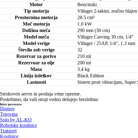
Motor
Bencinski
Tip motorja
Villager 2-taktni, zračno hlajen
Prostornina motorja
28.5 cm³
Moč motorja
1.0 kW
Dolžina meča
290 mm (30 cm)
Model meča
Villager Carving 30 cm, 1/4"
Model verige
Villager / 25AP, 1/4", 1.3 mm
Število zob verige
32
Rezervar za gorivo
210 ml
Rezervoar za olje
200 ml
Masa
3.4 kg
Linija izdelkov
Black Edition
Lastnosti
Sistem proti vibracijam, Super 
Strokoven servis in prodaja vrtne opreme.
Poskrbimo, da vaši stroji vedno delujejo brezhibno
hitre povezave
Domov
Trgovina
Solo by AL-KO
Robotske kosilnice
Traktorji
Kosilnice