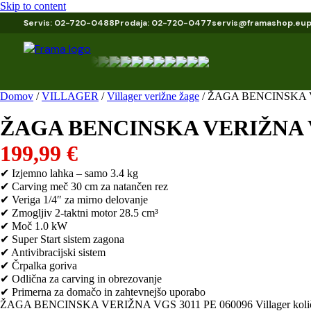
Skip to content
Servis: 02-720-0488
Prodaja: 02-720-0477
servis@framashop.eu
Domov
/
VILLAGER
/
Villager verižne žage
/ ŽAGA BENCINSKA VE
ŽAGA BENCINSKA VERIŽNA VGS
199,99
€
✔ Izjemno lahka – samo 3.4 kg
✔ Carving meč 30 cm za natančen rez
✔ Veriga 1/4″ za mirno delovanje
✔ Zmogljiv 2-taktni motor 28.5 cm³
✔ Moč 1.0 kW
✔ Super Start sistem zagona
✔ Antivibracijski sistem
✔ Črpalka goriva
✔ Odlična za carving in obrezovanje
✔ Primerna za domačo in zahtevnejšo uporabo
ŽAGA BENCINSKA VERIŽNA VGS 3011 PE 060096 Villager količ