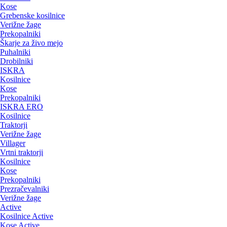
Kose
Grebenske kosilnice
Verižne žage
Prekopalniki
Škarje za živo mejo
Puhalniki
Drobilniki
ISKRA
Kosilnice
Kose
Prekopalniki
ISKRA ERO
Kosilnice
Traktorji
Verižne žage
Villager
Vrtni traktorji
Kosilnice
Kose
Prekopalniki
Prezračevalniki
Verižne žage
Active
Kosilnice Active
Kose Active