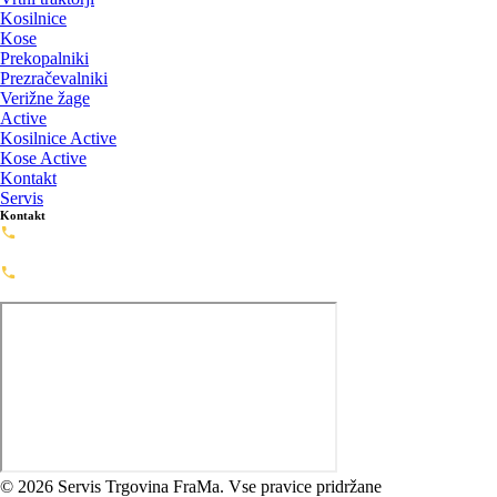
Kosilnice
Kose
Prekopalniki
Prezračevalniki
Verižne žage
Active
Kosilnice Active
Kose Active
Kontakt
Servis
Kontakt
Servis: 02-720-0488
servis@framashop.eu
Prodaja: 02-720-0477
prodaja@framashop.eu
© 2026 Servis Trgovina FraMa. Vse pravice pridržane