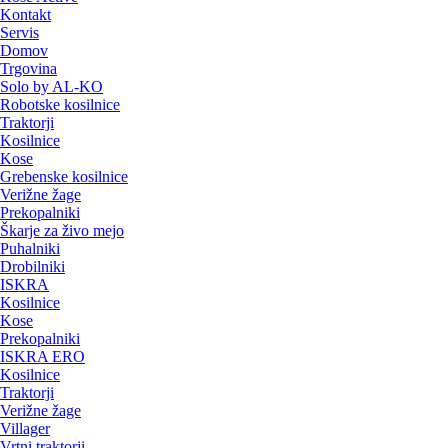
Kontakt
Servis
Domov
Trgovina
Solo by AL-KO
Robotske kosilnice
Traktorji
Kosilnice
Kose
Grebenske kosilnice
Verižne žage
Prekopalniki
Škarje za živo mejo
Puhalniki
Drobilniki
ISKRA
Kosilnice
Kose
Prekopalniki
ISKRA ERO
Kosilnice
Traktorji
Verižne žage
Villager
Vrtni traktorji