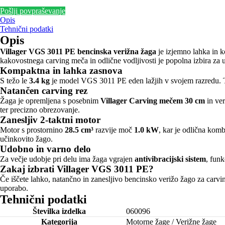
Pošlji povpraševanje
Opis
Tehnični podatki
Opis
Villager VGS 3011 PE bencinska verižna žaga
je izjemno lahka in k
kakovostnega carving meča in odlične vodljivosti je popolna izbira za 
Kompaktna in lahka zasnova
S težo le
3.4 kg
je model VGS 3011 PE eden lažjih v svojem razredu. To 
Natančen carving rez
Žaga je opremljena s posebnim
Villager Carving mečem 30 cm
in ve
ter precizno obrezovanje.
Zanesljiv 2-taktni motor
Motor s prostornino
28.5 cm³
razvije moč
1.0 kW
, kar je odlična kom
učinkovito žago.
Udobno in varno delo
Za večje udobje pri delu ima žaga vgrajen
antivibracijski sistem
, fun
Zakaj izbrati Villager VGS 3011 PE?
Če iščete lahko, natančno in zanesljivo bencinsko verižo žago za carv
uporabo.
Tehnični podatki
Številka izdelka
060096
Kategorija
Motorne žage / Verižne žage