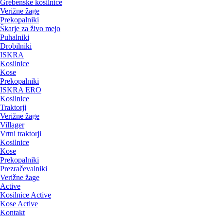
Grebenske kosilnice
Verižne žage
Prekopalniki
Škarje za živo mejo
Puhalniki
Drobilniki
ISKRA
Kosilnice
Kose
Prekopalniki
ISKRA ERO
Kosilnice
Traktorji
Verižne žage
Villager
Vrtni traktorji
Kosilnice
Kose
Prekopalniki
Prezračevalniki
Verižne žage
Active
Kosilnice Active
Kose Active
Kontakt