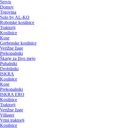
Servis
Domov
Trgovina
Solo by AL-KO
Robotske kosilnice
Traktorji
Kosilnice
Kose
Grebenske kosilnice
Verižne žage
Prekopalniki
Škarje za živo mejo
Puhalniki
Drobilniki
ISKRA
Kosilnice
Kose
Prekopalniki
ISKRA ERO
Kosilnice
Traktorji
Verižne žage
Villager
Vrtni traktorji
Kosilnice