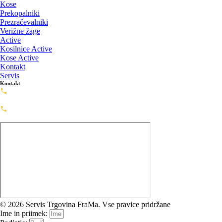
Kose
Prekopalniki
Prezračevalniki
Verižne žage
Active
Kosilnice Active
Kose Active
Kontakt
Servis
Kontakt
Servis: 02-720-0488
servis@framashop.eu
Prodaja: 02-720-0477
prodaja@framashop.eu
© 2026 Servis Trgovina FraMa. Vse pravice pridržane
Ime in priimek: