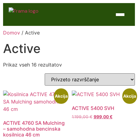
Domov
/ Active
Domov
Active
Trgovina
WTL Varilne naprave
Prikaz vseh 16 rezultatov
Kontakt
Servis
Akcija
Akcija
ACTIVE 5400 SVH
1.199,00
€
999,00
€
ACTIVE 4760 SA Mulching
– samohodna bencinska
kosilnica 46 cm