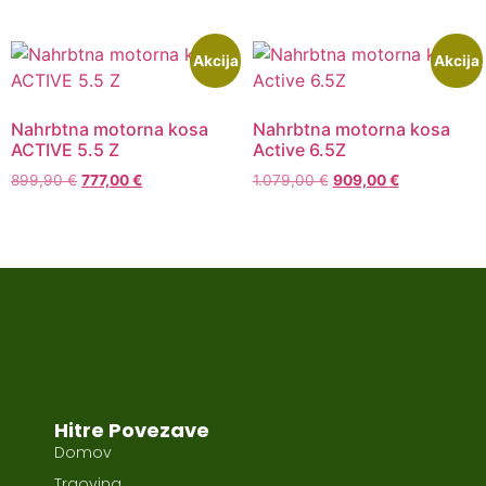
Akcija
Akcija
Nahrbtna motorna kosa
Nahrbtna motorna kosa
ACTIVE 5.5 Z
Active 6.5Z
899,90
€
777,00
€
1.079,00
€
909,00
€
Hitre Povezave
Domov
Trgovina