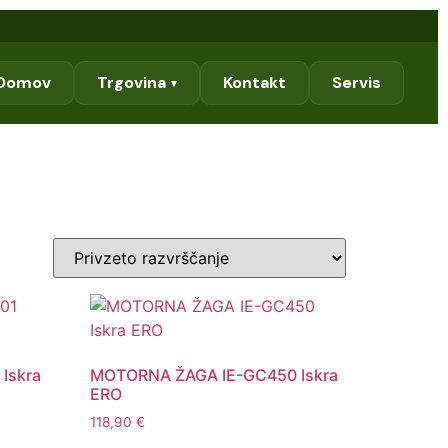
Domov
Trgovina
Kontakt
Servis
▾
Iskra
MOTORNA ŽAGA IE-GC450 Iskra
ERO
118,90
€