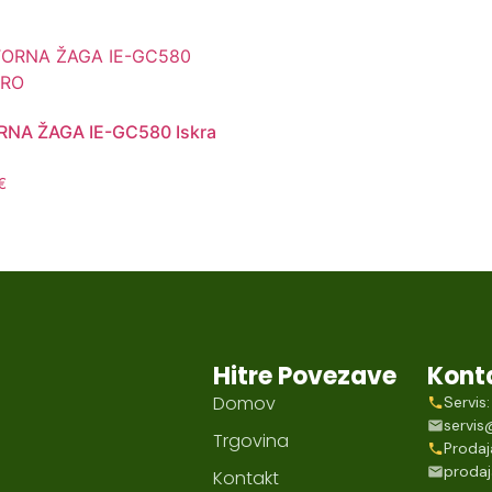
NA ŽAGA IE-GC580 Iskra
€
Hitre Povezave
Kont
Domov
Servi
servi
Trgovina
Proda
proda
Kontakt