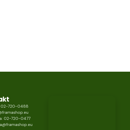
akt
s: 02-720-0488
s@framashop.eu
ja: 02-720-0477
ja@framashop.eu