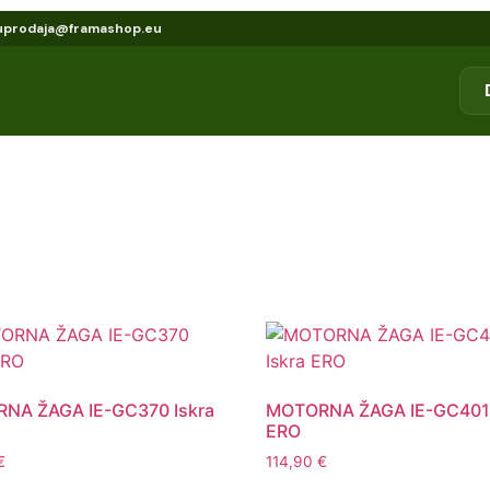
u
prodaja@framashop.eu
NA ŽAGA IE-GC370 Iskra
MOTORNA ŽAGA IE-GC401 
ERO
€
114,90
€