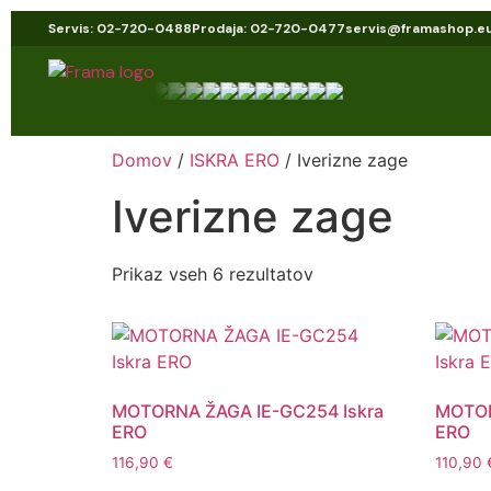
Servis: 02-720-0488
Prodaja: 02-720-0477
servis@framashop.e
Domov
/
ISKRA ERO
/ Iverizne zage
Iverizne zage
Prikaz vseh 6 rezultatov
MOTORNA ŽAGA IE-GC254 Iskra
MOTOR
ERO
ERO
116,90
€
110,90