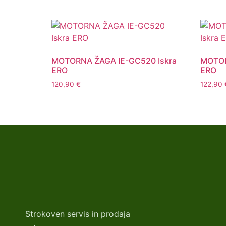
MOTORNA ŽAGA IE-GC520 Iskra
MOTOR
ERO
ERO
120,90
€
122,90
Strokoven servis in prodaja