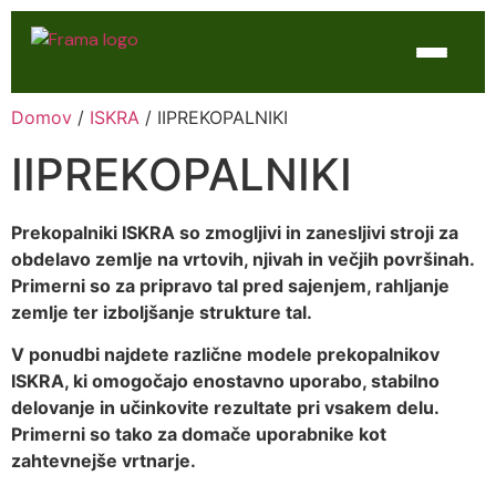
Domov
/
ISKRA
/ IIPREKOPALNIKI
Domov
IIPREKOPALNIKI
Trgovina
WTL Varilne naprave
Prekopalniki ISKRA so zmogljivi in zanesljivi stroji za
obdelavo zemlje na vrtovih, njivah in večjih površinah.
Kontakt
Primerni so za pripravo tal pred sajenjem, rahljanje
zemlje ter izboljšanje strukture tal.
Servis
V ponudbi najdete različne modele prekopalnikov
ISKRA, ki omogočajo enostavno uporabo, stabilno
delovanje in učinkovite rezultate pri vsakem delu.
Primerni so tako za domače uporabnike kot
zahtevnejše vrtnarje.