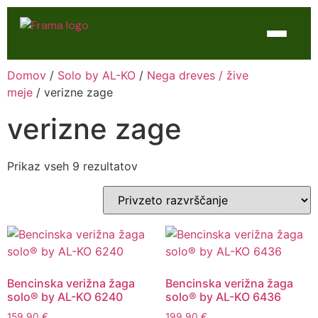
Domov
/
Solo by AL-KO
/
Nega dreves / žive
Domov
meje
/ verizne zage
Trgovina
verizne zage
WTL Varilne naprave
Prikaz vseh 9 rezultatov
Kontakt
Servis
Bencinska verižna žaga
Bencinska verižna žaga
solo® by AL-KO 6240
solo® by AL-KO 6436
159,90
€
199,90
€