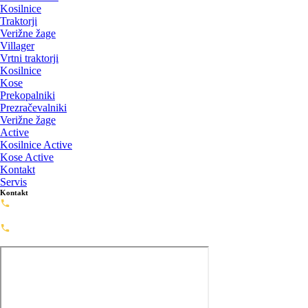
Kosilnice
Traktorji
Verižne žage
Villager
Vrtni traktorji
Kosilnice
Kose
Prekopalniki
Prezračevalniki
Verižne žage
Active
Kosilnice Active
Kose Active
Kontakt
Servis
Kontakt
Servis: 02-720-0488
servis@framashop.eu
Prodaja: 02-720-0477
prodaja@framashop.eu