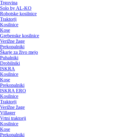
Trgovina
Solo by AL-KO
Robotske kosilnice
Traktorji
Kosilnice
Kose
Grebenske kosilnice
Verižne žage
Prekopalniki
Škarje za živo mejo
Puhalniki
Drobilniki
ISKRA
Kosilnice
Kose
Prekopalniki
ISKRA ERO
Kosilnice
Traktorji
Verižne žage
Villager
Vrtni traktorji
Kosilnice
Kose
Prekopalniki