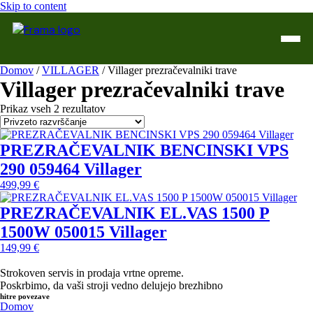
Skip to content
Domov
/
VILLAGER
/ Villager prezračevalniki trave
Villager prezračevalniki trave
Domov
Prikaz vseh 2 rezultatov
Trgovina
WTL Varilne naprave
PREZRAČEVALNIK BENCINSKI VPS
290 059464 Villager
Kontakt
499,99
€
Servis
PREZRAČEVALNIK EL.VAS 1500 P
1500W 050015 Villager
149,99
€
Strokoven servis in prodaja vrtne opreme.
Poskrbimo, da vaši stroji vedno delujejo brezhibno
hitre povezave
Domov