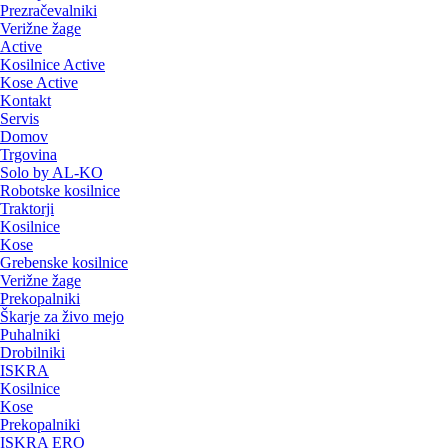
Prezračevalniki
Verižne žage
Active
Kosilnice Active
Kose Active
Kontakt
Servis
Domov
Trgovina
Solo by AL-KO
Robotske kosilnice
Traktorji
Kosilnice
Kose
Grebenske kosilnice
Verižne žage
Prekopalniki
Škarje za živo mejo
Puhalniki
Drobilniki
ISKRA
Kosilnice
Kose
Prekopalniki
ISKRA ERO