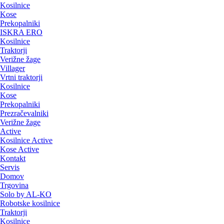
Kosilnice
Kose
Prekopalniki
ISKRA ERO
Kosilnice
Traktorji
Verižne žage
Villager
Vrtni traktorji
Kosilnice
Kose
Prekopalniki
Prezračevalniki
Verižne žage
Active
Kosilnice Active
Kose Active
Kontakt
Servis
Domov
Trgovina
Solo by AL-KO
Robotske kosilnice
Traktorji
Kosilnice