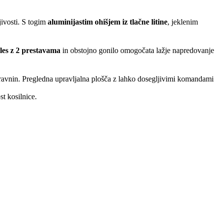
jivosti. S togim
aluminijastim ohišjem iz tlačne litine
, jeklenim
les z 2 prestavama
in obstojno gonilo omogočata lažje napredovanje
ravnin. Pregledna upravljalna plošča z lahko dosegljivimi komandami
st kosilnice.