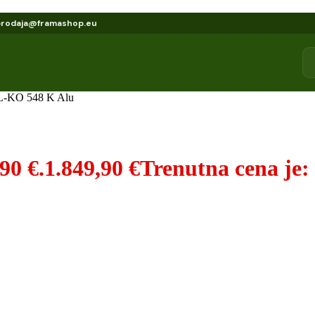
prodaja@framashop.eu
L-KO 548 K Alu
90 €.
1.849,90
€
Trenutna cena je: 