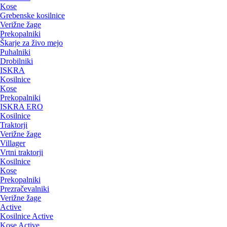
Kose
Grebenske kosilnice
Verižne žage
Prekopalniki
Škarje za živo mejo
Puhalniki
Drobilniki
ISKRA
Kosilnice
Kose
Prekopalniki
ISKRA ERO
Kosilnice
Traktorji
Verižne žage
Villager
Vrtni traktorji
Kosilnice
Kose
Prekopalniki
Prezračevalniki
Verižne žage
Active
Kosilnice Active
Kose Active