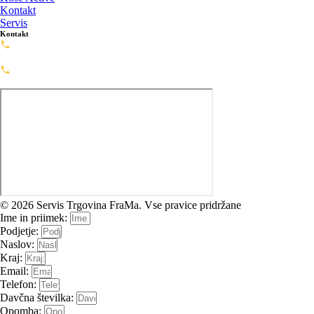
Kontakt
Servis
Kontakt
Servis: 02-720-0488
servis@framashop.eu
Prodaja: 02-720-0477
prodaja@framashop.eu
© 2026 Servis Trgovina FraMa. Vse pravice pridržane
Ime in priimek:
Podjetje:
Naslov:
Kraj:
Email:
Telefon:
Davčna številka:
Opomba: