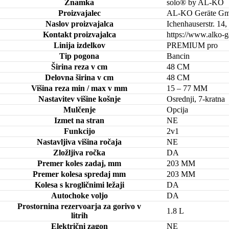
Znamka
solo® by AL-KO
Proizvajalec
AL-KO Geräte G
Naslov proizvajalca
Ichenhauserstr. 14
Kontakt proizvajalca
https://www.alko-g
Linija izdelkov
PREMIUM pro
Tip pogona
Bancin
Širina reza v cm
48 CM
Delovna širina v cm
48 CM
Višina reza min / max v mm
15 – 77 MM
Nastavitev višine košnje
Osrednji, 7-kratna
Mulčenje
Opcija
Izmet na stran
NE
Funkcijo
2v1
Nastavljiva višina ročaja
NE
Zložljiva ročka
DA
Premer koles zadaj, mm
203 MM
Premer kolesa spredaj mm
203 MM
Kolesa s krogličnimi ležaji
DA
Autochoke voljo
DA
Prostornina rezervoarja za gorivo v
1.8 L
litrih
Električni zagon
NE