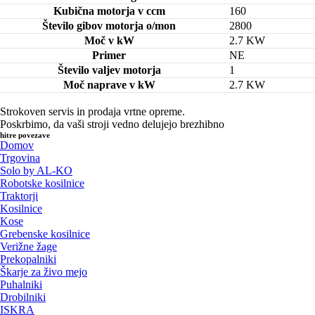
Kubična motorja v ccm
160
Število gibov motorja o/mon
2800
Moč v kW
2.7 KW
Primer
NE
Število valjev motorja
1
Moč naprave v kW
2.7 KW
Strokoven servis in prodaja vrtne opreme.
Poskrbimo, da vaši stroji vedno delujejo brezhibno
hitre povezave
Domov
Trgovina
Solo by AL-KO
Robotske kosilnice
Traktorji
Kosilnice
Kose
Grebenske kosilnice
Verižne žage
Prekopalniki
Škarje za živo mejo
Puhalniki
Drobilniki
ISKRA