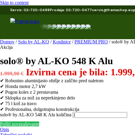
Skip to content
Servis: 02-720-0488
Prodaja: 02-720-0477
servis@framashop.eu
Domov
/
Solo by AL-KO
/
Kosilnice
/
PREMIUM PRO
/ solo® by A
Akcija
solo® by AL-KO 548 K Alu
Izvirna cena je bila: 1.999,
1.999,90
€
✔ Robustno aluminijasto ohišje z zaščito pred naletom
✔ Honda motor 2,7 kW
✔ Pogon koles z 2 prestavama
✔ Sklopka za nož za neprekinjeno delo
✔ 75 l koš za travo
✔ Profesionalna, dolgotrajna konstrukcija
solo® by AL-KO 548 K Alu količina
Pošlji povpraševanje
Opis
Tehnični podatki