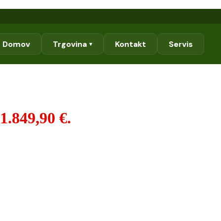
Domov
Trgovina
Kontakt
Servis
▾
1.849,90 €.