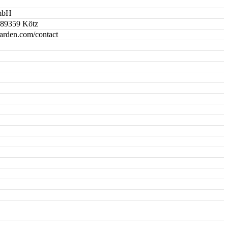
mbH
, 89359 Kötz
arden.com/contact