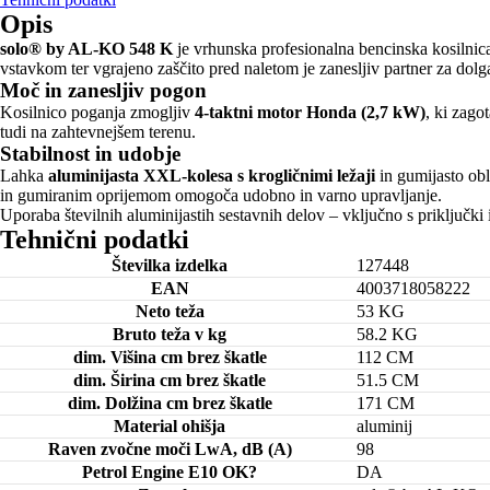
Opis
solo® by AL-KO 548 K
je vrhunska profesionalna bencinska kosilnica
vstavkom ter vgrajeno zaščito pred naletom je zanesljiv partner za dolg
Moč in zanesljiv pogon
Kosilnico poganja zmogljiv
4-taktni motor Honda (2,7 kW)
, ki zago
tudi na zahtevnejšem terenu.
Stabilnost in udobje
Lahka
aluminijasta XXL-kolesa s krogličnimi ležaji
in gumijasto obl
in gumiranim oprijemom omogoča udobno in varno upravljanje.
Uporaba številnih aluminijastih sestavnih delov – vključno s priključki 
Tehnični podatki
Številka izdelka
127448
EAN
4003718058222
Neto teža
53 KG
Bruto teža v kg
58.2 KG
dim. Višina cm brez škatle
112 CM
dim. Širina cm brez škatle
51.5 CM
dim. Dolžina cm brez škatle
171 CM
Material ohišja
aluminij
Raven zvočne moči LwA, dB (A)
98
Petrol Engine E10 OK?
DA