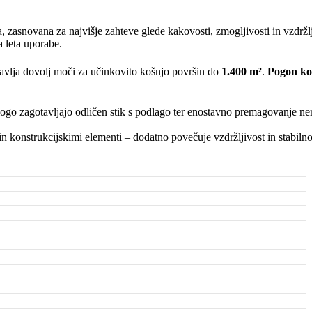
, zasnovana za najvišje zahteve glede kakovosti, zmogljivosti in vzdržl
a leta uporabe.
tavlja dovolj moči za učinkovito košnjo površin do
1.400 m²
.
Pogon ko
ogo zagotavljajo odličen stik s podlago ter enostavno premagovanje ne
in konstrukcijskimi elementi – dodatno povečuje vzdržljivost in stabilno