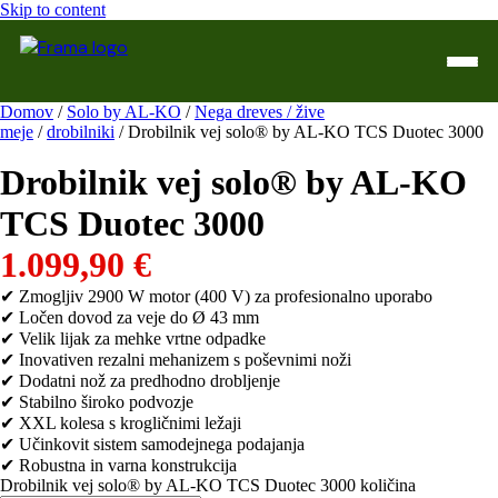
Skip to content
Domov
/
Solo by AL-KO
/
Nega dreves / žive
meje
/
drobilniki
/ Drobilnik vej solo® by AL-KO TCS Duotec 3000
Domov
Drobilnik vej solo® by AL-KO
Trgovina
TCS Duotec 3000
WTL Varilne naprave
1.099,90
€
Kontakt
✔ Zmogljiv 2900 W motor (400 V) za profesionalno uporabo
✔ Ločen dovod za veje do Ø 43 mm
Servis
✔ Velik lijak za mehke vrtne odpadke
✔ Inovativen rezalni mehanizem s poševnimi noži
✔ Dodatni nož za predhodno drobljenje
✔ Stabilno široko podvozje
✔ XXL kolesa s krogličnimi ležaji
✔ Učinkovit sistem samodejnega podajanja
✔ Robustna in varna konstrukcija
Drobilnik vej solo® by AL-KO TCS Duotec 3000 količina