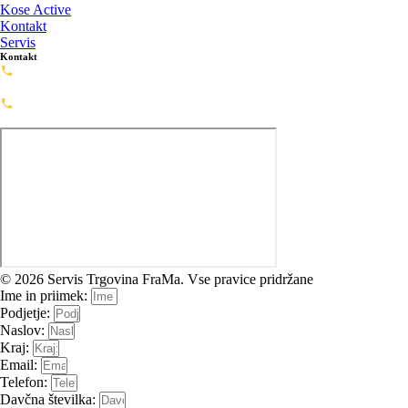
Kose Active
Kontakt
Servis
Kontakt
Servis: 02-720-0488
servis@framashop.eu
Prodaja: 02-720-0477
prodaja@framashop.eu
© 2026 Servis Trgovina FraMa. Vse pravice pridržane
Ime in priimek:
Podjetje:
Naslov:
Kraj:
Email:
Telefon:
Davčna številka: