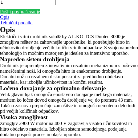
Pošlji povpraševanje
Opis
Tehnični podatki
Opis
Električni vrtni drobilnik solo® by AL-KO TCS Duotec 3000 je
zmogljiva rešitev za zahtevnejše uporabnike, ki potrebujejo hitro in
učinkovito drobljenje večjih količin vrtnih odpadkov. S svojo napredno
tehnologijo in močnim motorjem je idealen za intenzivno uporabo.
Napreden sistem drobljenja
Drobilnik je opremljen z inovativnim rezalnim mehanizmom s poševno
nameščenimi noži, ki omogoča hitro in enakomerno drobljenje.
Dodatni nož na rezalnem disku poskrbi za predhodno obdelavo
materiala, kar izboljša učinkovitost in končni rezultat.
Ločeno dovajanje za optimalno delovanje
Velik glavni lijak omogoča enostavno dodajanje mehkega materiala,
medtem ko ločen dovod omogoča drobljenje vej do premera 43 mm.
Takšna zasnova preprečuje zamašitve in omogoča nemoteno delo tudi
pri večjih količinah odpadkov.
Visoka zmogljivost
Zmogljiv 2900 W motor na 400 V zagotavlja visoko učinkovitost in
hitro obdelavo materiala. Izboljšan sistem samodejnega podajanja
dodatno pospeši proces in olajša uporabo.