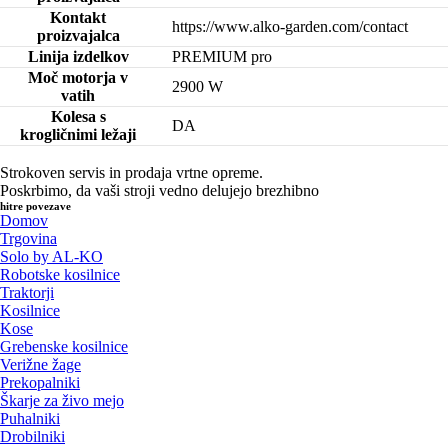
Kontakt
https://www.alko-garden.com/contact
proizvajalca
Linija izdelkov
PREMIUM pro
Moč motorja v
2900 W
vatih
Kolesa s
DA
krogličnimi ležaji
Strokoven servis in prodaja vrtne opreme.
Poskrbimo, da vaši stroji vedno delujejo brezhibno
hitre povezave
Domov
Trgovina
Solo by AL-KO
Robotske kosilnice
Traktorji
Kosilnice
Kose
Grebenske kosilnice
Verižne žage
Prekopalniki
Škarje za živo mejo
Puhalniki
Drobilniki