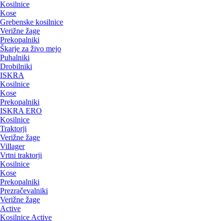
Kosilnice
Kose
Grebenske kosilnice
Verižne žage
Prekopalniki
Škarje za živo mejo
Puhalniki
Drobilniki
ISKRA
Kosilnice
Kose
Prekopalniki
ISKRA ERO
Kosilnice
Traktorji
Verižne žage
Villager
Vrtni traktorji
Kosilnice
Kose
Prekopalniki
Prezračevalniki
Verižne žage
Active
Kosilnice Active