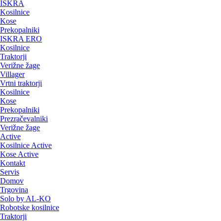
ISKRA
Kosilnice
Kose
Prekopalniki
ISKRA ERO
Kosilnice
Traktorji
Verižne žage
Villager
Vrtni traktorji
Kosilnice
Kose
Prekopalniki
Prezračevalniki
Verižne žage
Active
Kosilnice Active
Kose Active
Kontakt
Servis
Domov
Trgovina
Solo by AL-KO
Robotske kosilnice
Traktorji