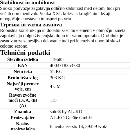
Stabilnost in mobilnost
Široko podvozje zagotavlja odlično stabilnost med delom, tudi pri
večjih obremenitvah. Velika XXL kolesa s krogličnimi ležaji
omogočajo enostaven transport po vrtu.
Trpežna in varna zasnova
Robustna konstrukcija in dodatni zaščitni elementi v območju izmeta
zagotavljajo dolgo življenjsko dobo ter varno uporabo. Drobilnik je
zasnovan za zanesljivo delovanje tudi pri intenzivni uporabi skozi
celotno sezono.
Tehnični podatki
Številka izdelka
119685
EAN
4003718353730
Neto teža
55 KG
Bruto teža v kg
303 KG
Največji premer
4 CM
veje, cm
Raven zvočne
moči LwA, dB
115
(A)
Znamka
solo® by AL-KO
Proizvajalec
AL-KO Geräte GmbH
Naslov
Ichenhauserstr. 14, 89359 Kötz
proizvajalca