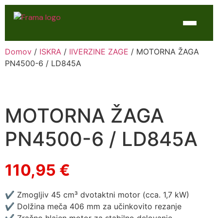
Domov
/
ISKRA
/
IIVERZINE ZAGE
/ MOTORNA ŽAGA
Domov
PN4500-6 / LD845A
Trgovina
WTL Varilne naprave
MOTORNA ŽAGA
Kontakt
PN4500-6 / LD845A
Servis
110,95
€
✔ Zmogljiv 45 cm³ dvotaktni motor (cca. 1,7 kW)
✔ Dolžina meča 406 mm za učinkovito rezanje