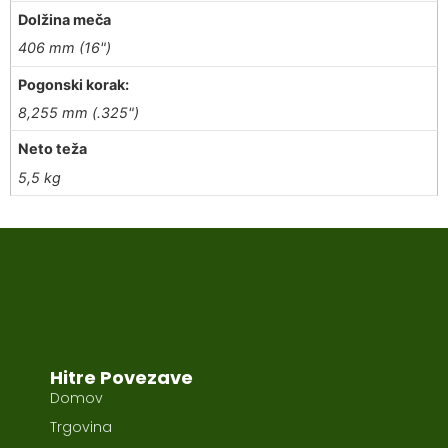
Dolžina meča
406 mm (16")
Pogonski korak:
8,255 mm (.325")
Neto teža
5,5 kg
Hitre Povezave
Domov
Trgovina