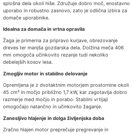
splošna dela okoli hiše. Združuje dobro moč, enostavno
uporabo in robustno zasnovo, zato je odlična izbira za
domače uporabnike.
Idealna za domača in vrtna opravila
Žaga je primerna za pripravo kurjave, obrezovanje
dreves ter manjša gozdarska dela. Dolžina meča 406
mm omogoča učinkovito rezanje tudi nekoliko
debelejših kosov lesa.
Zmogljiv motor in stabilno delovanje
Opremljena je z dvotaktnim motorjem prostornine okoli
45 cm³ in močjo približno 1,7 kW, kar zagotavlja dobro
razmerje med močjo in porabo. Stabilni vrtljaji
omogočajo natančno in učinkovito žaganje.
Zanesljivo hlajenje in dolga življenjska doba
Zračno hlajen motor preprečuje pregrevanje in