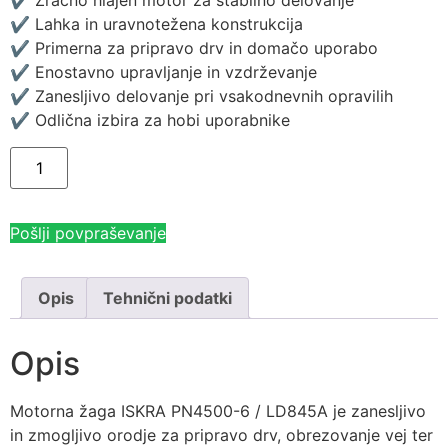
✔ Zračno hlajen motor za stabilno delovanje
✔ Lahka in uravnotežena konstrukcija
✔ Primerna za pripravo drv in domačo uporabo
✔ Enostavno upravljanje in vzdrževanje
✔ Zanesljivo delovanje pri vsakodnevnih opravilih
✔ Odlična izbira za hobi uporabnike
Pošlji povpraševanje
Opis
Tehnični podatki
Opis
Motorna žaga ISKRA PN4500-6 / LD845A je zanesljivo
in zmogljivo orodje za pripravo drv, obrezovanje vej ter