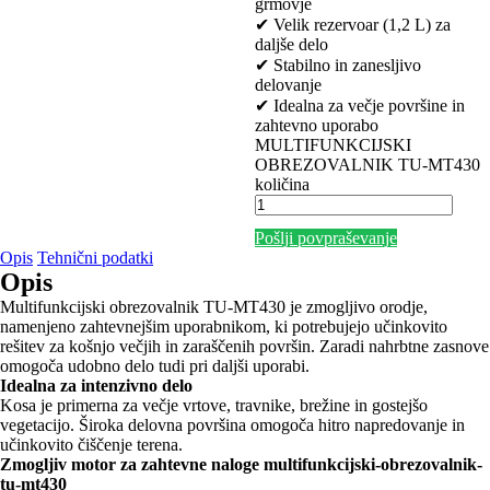
grmovje
✔ Velik rezervoar (1,2 L) za
daljše delo
✔ Stabilno in zanesljivo
delovanje
✔ Idealna za večje površine in
zahtevno uporabo
MULTIFUNKCIJSKI
OBREZOVALNIK TU-MT430
količina
Pošlji povpraševanje
Opis
Tehnični podatki
Opis
Multifunkcijski obrezovalnik TU-MT430 je zmogljivo orodje,
namenjeno zahtevnejšim uporabnikom, ki potrebujejo učinkovito
rešitev za košnjo večjih in zaraščenih površin. Zaradi nahrbtne zasnove
omogoča udobno delo tudi pri daljši uporabi.
Idealna za intenzivno delo
Kosa je primerna za večje vrtove, travnike, brežine in gostejšo
vegetacijo. Široka delovna površina omogoča hitro napredovanje in
učinkovito čiščenje terena.
Zmogljiv motor za zahtevne naloge multifunkcijski-obrezovalnik-
tu-mt430