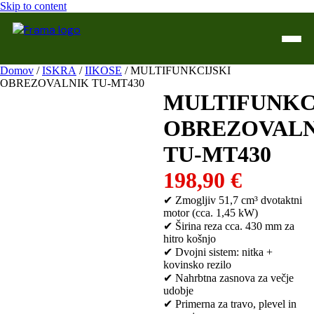
Skip to content
Domov
/
ISKRA
/
IIKOSE
/ MULTIFUNKCIJSKI
OBREZOVALNIK TU-MT430
Domov
MULTIFUNKC
Trgovina
OBREZOVAL
WTL Varilne naprave
TU-MT430
198,90
€
Kontakt
✔ Zmogljiv 51,7 cm³ dvotaktni
Servis
motor (cca. 1,45 kW)
✔ Širina reza cca. 430 mm za
hitro košnjo
✔ Dvojni sistem: nitka +
kovinsko rezilo
✔ Nahrbtna zasnova za večje
udobje
✔ Primerna za travo, plevel in