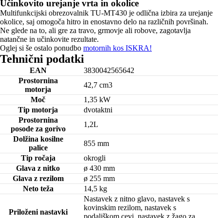
Učinkovito urejanje vrta in okolice
Multifunkcijski obrezovalnik TU-MT430 je odlična izbira za urejanje
okolice, saj omogoča hitro in enostavno delo na različnih površinah.
Ne glede na to, ali gre za travo, grmovje ali robove, zagotavlja
natančne in učinkovite rezultate.
Oglej si še ostalo ponudbo
motornih kos ISKRA!
Tehnični podatki
EAN
3830042565642
Prostornina
42,7 cm3
motorja
Moč
1,35 kW
Tip motorja
dvotaktni
Prostornina
1,2L
posode za gorivo
Dolžina kosilne
855 mm
palice
Tip ročaja
okrogli
Glava z nitko
ø 430 mm
Glava z rezilom
ø 255 mm
Neto teža
14,5 kg
Nastavek z nitno glavo, nastavek s
kovinskim rezilom, nastavek s
Priloženi nastavki
podaljškom cevi, nastavek z žago za