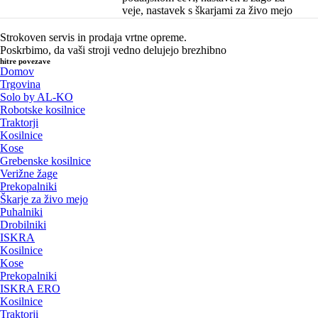
veje, nastavek s škarjami za živo mejo
Strokoven servis in prodaja vrtne opreme.
Poskrbimo, da vaši stroji vedno delujejo brezhibno
hitre povezave
Domov
Trgovina
Solo by AL-KO
Robotske kosilnice
Traktorji
Kosilnice
Kose
Grebenske kosilnice
Verižne žage
Prekopalniki
Škarje za živo mejo
Puhalniki
Drobilniki
ISKRA
Kosilnice
Kose
Prekopalniki
ISKRA ERO
Kosilnice
Traktorji