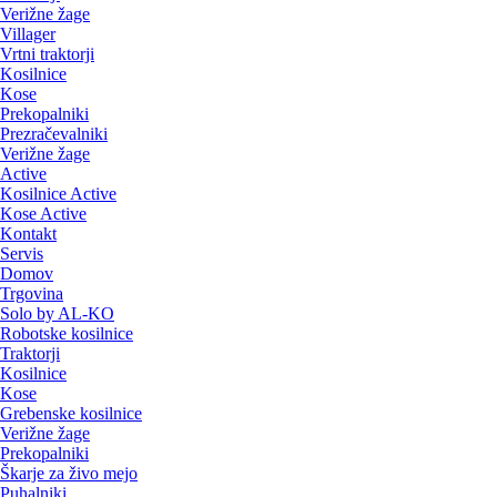
Verižne žage
Villager
Vrtni traktorji
Kosilnice
Kose
Prekopalniki
Prezračevalniki
Verižne žage
Active
Kosilnice Active
Kose Active
Kontakt
Servis
Domov
Trgovina
Solo by AL-KO
Robotske kosilnice
Traktorji
Kosilnice
Kose
Grebenske kosilnice
Verižne žage
Prekopalniki
Škarje za živo mejo
Puhalniki