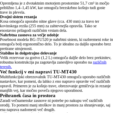
Opremljena je z dvotaktnim motorjem prostornine 51,7 cm³ in močjo
približno 1,4–1,45 kW, kar omogoča brezskrbno košnjo tudi goste
trave in plevela.
Dvojni sistem rezanja
Kosa omogoča uporabo nitne glave (cca. 430 mm) za travo ter
kovinskega rezila (255 mm) za zahtevnejša opravila. Tako se
enostavno prilagodi različnim vrstam dela.
Nahrbtna zasnova za večje udobje
Posebnost modela BG-TU520 je nahrbtni sistem, ki razbremeni roke in
omogoča bolj ergonomično delo. To je idealno za daljšo uporabo brez
pretirane utrujenosti.
Stabilno in dolgotrajno delovanje
Velik rezervoar za gorivo (1,2 L) omogoča daljše delo brez prekinitev,
robustna konstrukcija pa zagotavlja zanesljivo uporabo na
različnih
terenih.
Več funkcij v eni napravi TU-MT430
Multifunkcijski obrezovalnik TU-MT430 omogoča uporabo različnih
nastavkov, kar pomeni, da lahko z eno napravo opravite več različnih
opravil. Primeren je za košnjo trave, obrezovanje grmičevja in rezanje
manjših vej, kar močno poveča njegovo uporabnost.
Prihranek časa in prostora
Zaradi večnamenske zasnove ni potrebe po nakupu več različnih
orodij. To pomeni manj stroškov in manj prostora za shranjevanje, saj
ena naprava nadomesti več drugih.