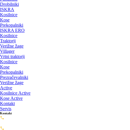
Drobilniki
ISKRA
Kosilnice
Kose
Prekopalniki
ISKRA ERO
Kosilnice
Traktorji
Verižne žage
Villager
Vrtni traktorji
Kosilnice
Kose
Prekopalniki
Prezračevalniki
Verižne žage
Active
Kosilnice Active
Kose Active
Kontakt
Servis
Kontakt
Servis: 02-720-0488
servis@framashop.eu
Prodaja: 02-720-0477