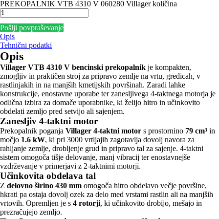
PREKOPALNIK VTB 4310 V 060280 Villager količina
Pošlji povpraševanje
Opis
Tehnični podatki
Opis
Villager VTB 4310 V bencinski prekopalnik
je kompakten,
zmogljiv in praktičen stroj za pripravo zemlje na vrtu, gredicah, v
rastlinjakih in na manjših kmetijskih površinah. Zaradi lahke
konstrukcije, enostavne uporabe ter zanesljivega 4-taktnega motorja je
odlična izbira za domače uporabnike, ki želijo hitro in učinkovito
obdelati zemljo pred setvijo ali sajenjem.
Zanesljiv 4-taktni motor
Prekopalnik poganja
Villager 4-taktni motor
s prostornino
79 cm³
in
močjo
1.6 kW
, ki pri 3000 vrtljajih zagotavlja dovolj navora za
rahljanje zemlje, drobljenje grud in pripravo tal za sajenje. 4-taktni
sistem omogoča tišje delovanje, manj vibracij ter enostavnejše
vzdrževanje v primerjavi z 2-taktnimi motorji.
Učinkovita obdelava tal
Z
delovno širino 430 mm
omogoča hitro obdelavo večje površine,
hkrati pa ostaja dovolj ozek za delo med vrstami rastlin ali na manjših
vrtovih. Opremljen je s
4 rotorji
, ki učinkovito drobijo, mešajo in
prezračujejo zemljo.