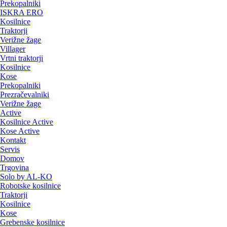
Prekopalniki
ISKRA ERO
Kosilnice
Traktorji
Verižne žage
Villager
Vrtni traktorji
Kosilnice
Kose
Prekopalniki
Prezračevalniki
Verižne žage
Active
Kosilnice Active
Kose Active
Kontakt
Servis
Domov
Trgovina
Solo by AL-KO
Robotske kosilnice
Traktorji
Kosilnice
Kose
Grebenske kosilnice