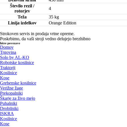
Število rezil /
4
rotorjev
Teža
35 kg
Linija izdelkov
Orange Edition
Strokoven servis in prodaja vrtne opreme.
Poskrbimo, da vaši stroji vedno delujejo brezhibno
hitre povezave
Domov
Trgovina
Solo by AL-KO
Robotske kosilnice
Traktorji
Kosilnice
Kose
Grebenske kosilnice
Verižne žage
Prekopalniki
Škarje za živo mejo
Puhalniki
Drobilniki
ISKRA
Kosilnice
Kose