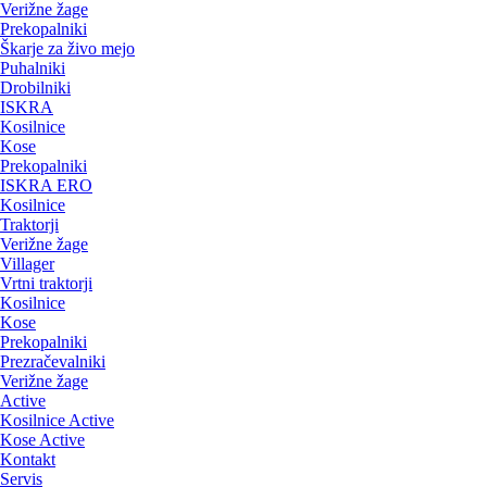
Verižne žage
Prekopalniki
Škarje za živo mejo
Puhalniki
Drobilniki
ISKRA
Kosilnice
Kose
Prekopalniki
ISKRA ERO
Kosilnice
Traktorji
Verižne žage
Villager
Vrtni traktorji
Kosilnice
Kose
Prekopalniki
Prezračevalniki
Verižne žage
Active
Kosilnice Active
Kose Active
Kontakt
Servis