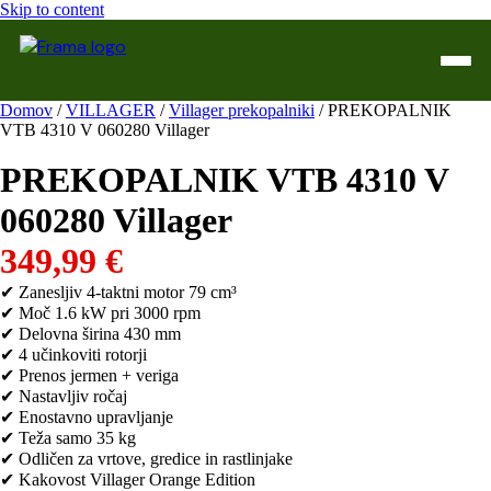
Skip to content
Domov
/
VILLAGER
/
Villager prekopalniki
/ PREKOPALNIK
VTB 4310 V 060280 Villager
Domov
PREKOPALNIK VTB 4310 V
Trgovina
060280 Villager
WTL Varilne naprave
349,99
€
Kontakt
✔ Zanesljiv 4-taktni motor 79 cm³
✔ Moč 1.6 kW pri 3000 rpm
Servis
✔ Delovna širina 430 mm
✔ 4 učinkoviti rotorji
✔ Prenos jermen + veriga
✔ Nastavljiv ročaj
✔ Enostavno upravljanje
✔ Teža samo 35 kg
✔ Odličen za vrtove, gredice in rastlinjake
✔ Kakovost Villager Orange Edition