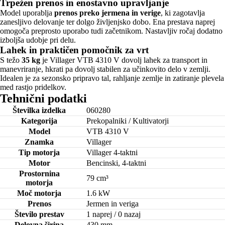
Trpežen prenos in enostavno upravljanje
Model uporablja
prenos preko jermena in verige
, ki zagotavlja
zanesljivo delovanje ter dolgo življenjsko dobo. Ena prestava naprej
omogoča preprosto uporabo tudi začetnikom. Nastavljiv ročaj dodatno
izboljša udobje pri delu.
Lahek in praktičen pomočnik za vrt
S težo
35 kg
je Villager VTB 4310 V dovolj lahek za transport in
manevriranje, hkrati pa dovolj stabilen za učinkovito delo v zemlji.
Idealen je za sezonsko pripravo tal, rahljanje zemlje in zatiranje plevela
med rastjo pridelkov.
Tehnični podatki
Številka izdelka
060280
Kategorija
Prekopalniki / Kultivatorji
Model
VTB 4310 V
Znamka
Villager
Tip motorja
Villager 4-taktni
Motor
Bencinski, 4-taktni
Prostornina
79 cm³
motorja
Moč motorja
1.6 kW
Prenos
Jermen in veriga
Število prestav
1 naprej / 0 nazaj
Delovna širina
430 mm