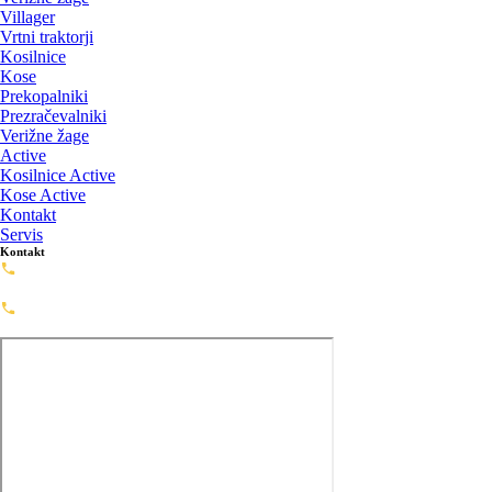
Villager
Vrtni traktorji
Kosilnice
Kose
Prekopalniki
Prezračevalniki
Verižne žage
Active
Kosilnice Active
Kose Active
Kontakt
Servis
Kontakt
Servis: 02-720-0488
servis@framashop.eu
Prodaja: 02-720-0477
prodaja@framashop.eu