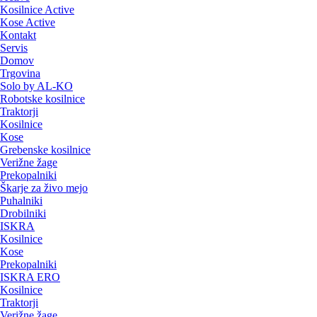
Kosilnice Active
Kose Active
Kontakt
Servis
Domov
Trgovina
Solo by AL-KO
Robotske kosilnice
Traktorji
Kosilnice
Kose
Grebenske kosilnice
Verižne žage
Prekopalniki
Škarje za živo mejo
Puhalniki
Drobilniki
ISKRA
Kosilnice
Kose
Prekopalniki
ISKRA ERO
Kosilnice
Traktorji
Verižne žage