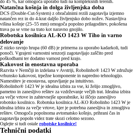
do 45 %, kar omogoča uporabo tudi na kompleksnih terenih.
Natančna košnja in dolga življenjska doba
DCS (Double-Cut-System) z obračalnimi rezili zagotavlja izjemno
natančen rez in do 4-krat daljšo življenjsko dobo nožev. Nastavljiva
višina košnje (25–55 mm) omogoča popolno prilagoditev, pokošena
trava pa se vrne na trato kot naravno gnojilo.
Robotska kosilnica AL-KO 1423 W Tiho in varno
delovanje
Z nizko ravnjo hrupa (60 dB) je primerna za uporabo kadarkoli, tudi
ponoči. Vgrajeni varnostni senzorji zagotavljajo zaščito pred
poškodbami ter dodatno varnost pred krajo.
Kakovost in enostavna uporaba
Razvita v Nemčiji in izdelana v Avstriji, Robolinho® 1423 W združuje
vrhunsko kakovost, trpežne komponente in napredno tehnologijo.
Namestitev je enostavna, upravljanje pa intuitivno.
Robolinho® 1423 W je idealna izbira za vse, ki želijo zmogljivo,
pametno in zanesljivo rešitev za vzdrževanje večjih trat. Idealna izbira
za večje vrtove in zahtevnejše uporabnike, ki iščejo zanesljivo
robotsko kosilnico. Robotska kosilnica AL-KO Robolinho 1423 W je
idealna izbira za večje vrtove, kjer je potrebna zanesljiva in zmogljiva
rešitev. Omogoča popolnoma avtomatsko košnjo, prihrani čas in
zagotavlja popoln videz trate skozi celotno sezono.
Oglejte si tudi ostale
robotske kosilnice!
Tehnični podatki