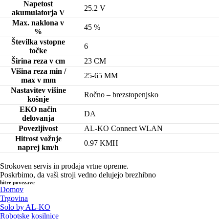
Napetost
25.2 V
akumulatorja V
Max. naklona v
45 %
%
Številka vstopne
6
točke
Širina reza v cm
23 CM
Višina reza min /
25-65 MM
max v mm
Nastavitev višine
Ročno – brezstopenjsko
košnje
EKO način
DA
delovanja
Povezljivost
AL-KO Connect WLAN
Hitrost vožnje
0.97 KMH
naprej km/h
Strokoven servis in prodaja vrtne opreme.
Poskrbimo, da vaši stroji vedno delujejo brezhibno
hitre povezave
Domov
Trgovina
Solo by AL-KO
Robotske kosilnice