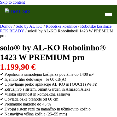
Skip to content
Domov
/
Solo by AL-KO
/
Robotske kosilnice
/
Robotske kosilnice
RTK READY
/ solo® by AL-KO Robolinho® 1423 W PREMIUM
Domov
pro
Trgovina
solo® by AL-KO Robolinho®
WTL Varilne naprave
1423 W PREMIUM pro
1.199,90
€
Kontakt
✔ Popolnoma samodejna košnja za površine do 1400 m²
Servis
✔ Izjemno tiho delovanje – le 60 dB(A)
✔ Upravljanje preko aplikacije AL-KO inTOUCH (Wi-Fi)
✔ Združljivo s sistemi Smart Garden in Amazon Alexa
✔ Visoka okretnost in kompaktna zasnova
✔ Obvlada ozke prehode od 60 cm
✔ Premaguje naklone do 45 %
✔ Dvojni sistem rezil za natančno in učinkovito košnjo
✔ Nastavljiva višina košnje (25–55 mm)