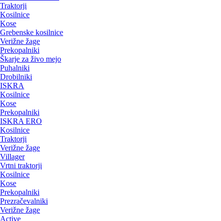
Traktorji
Kosilnice
Kose
Grebenske kosilnice
Verižne žage
Prekopalniki
Škarje za živo mejo
Puhalniki
Drobilniki
ISKRA
Kosilnice
Kose
Prekopalniki
ISKRA ERO
Kosilnice
Traktorji
Verižne žage
Villager
Vrtni traktorji
Kosilnice
Kose
Prekopalniki
Prezračevalniki
Verižne žage
Active