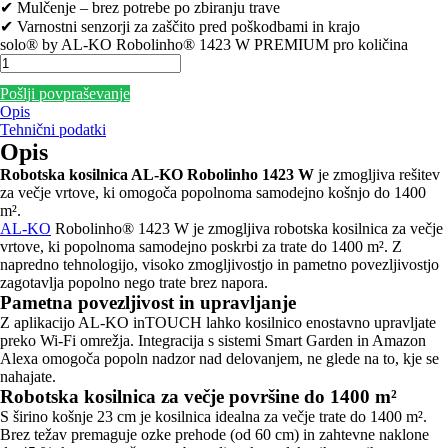
✔ Mulčenje – brez potrebe po zbiranju trave
✔ Varnostni senzorji za zaščito pred poškodbami in krajo
solo® by AL-KO Robolinho® 1423 W PREMIUM pro količina
Pošlji povpraševanje
Opis
Tehnični podatki
Opis
Robotska kosilnica AL-KO Robolinho 1423 W
je zmogljiva rešitev
za večje vrtove, ki omogoča popolnoma samodejno košnjo do 1400
m².
AL-KO
Robolinho® 1423 W je zmogljiva robotska kosilnica za večje
vrtove, ki popolnoma samodejno poskrbi za trate do 1400 m². Z
napredno tehnologijo, visoko zmogljivostjo in pametno povezljivostjo
zagotavlja popolno nego trate brez napora.
Pametna povezljivost in upravljanje
Z aplikacijo AL-KO inTOUCH lahko kosilnico enostavno upravljate
preko Wi-Fi omrežja. Integracija s sistemi Smart Garden in Amazon
Alexa omogoča popoln nadzor nad delovanjem, ne glede na to, kje se
nahajate.
Robotska kosilnica za večje površine do 1400 m²
S širino košnje 23 cm je kosilnica idealna za večje trate do 1400 m².
Brez težav premaguje ozke prehode (od 60 cm) in zahtevne naklone