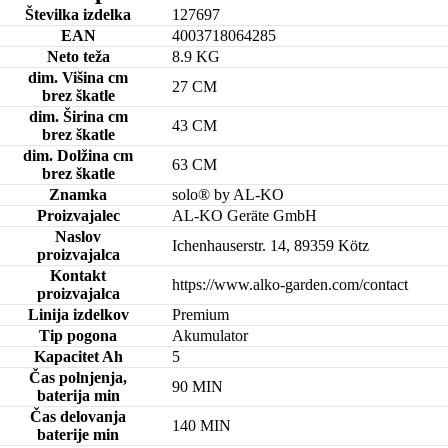
Številka izdelka
127697
EAN
4003718064285
Neto teža
8.9 KG
dim. Višina cm
27 CM
brez škatle
dim. Širina cm
43 CM
brez škatle
dim. Dolžina cm
63 CM
brez škatle
Znamka
solo® by AL-KO
Proizvajalec
AL-KO Geräte GmbH
Naslov
Ichenhauserstr. 14, 89359 Kötz
proizvajalca
Kontakt
https://www.alko-garden.com/contact
proizvajalca
Linija izdelkov
Premium
Tip pogona
Akumulator
Kapacitet Ah
5
Čas polnjenja,
90 MIN
baterija min
Čas delovanja
140 MIN
baterije min