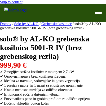
Skip to content
Domov
/
Solo by AL-KO
/
Grebenske kosilnice
/ solo® by AL-KO
grebenska kosilnica 5001-R IV (brez grebenskog rezila)
Domov
solo® by AL-KO grebenska
Trgovina
kosilnica 5001-R IV (brez
WTL Varilne naprave
grebenskog rezila)
Kontakt
999,90
€
Servis
✔ Zmogljiva strižna kosilnica z motorjem 2,7 kW
✔ Osnovna naprava brez kosilnega grebena
✔ Idealna za travnike, sadovnjake in gosto vegetacijo
✔ 1 prestava naprej in 1 nazaj za enostavno upravljanje
✔ Kratka medosna razdalja za odlično okretnost
✔ Ergonomski ročaj z dušenjem vibracij
✔ Pnevmatike s peno in grobim profilom za odličen oprijem
✔ Ločeno vklopljiv pogon koles