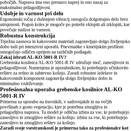
pobočjih. Naprava ima eno prestavo naprej in eno nazaj za
maksimalno prilagodljivost.
Udobje in varnost pri delu
Ergonomski ročaj z dušenjem vibracij omogoča dolgotrajno delo brez
utrujenosti. Pogon koles je mogoče po potrebi vklopiti ali izklopiti, kar
povečuje nadzor in varnost.
Robustna konstrukcija
Trpežna zasnova in kakovostni materiali zagotavljajo dolgo življenjsko
dobo tudi pri intenzivni uporabi. Pnevmatike s kmetijskim profilom
omogočajo odličen oprijem na različnih podlagah.
Zakaj izbrati AL-KO 5001-R IV?
Grebenska kosilnica AL-KO 5001-R IV združuje moč, zanesljivost in
prilagodljivost. Namenjena je uporabnikom, ki potrebujejo učinkovito
rešitev za redno in zahtevno košnjo. Zaradi robustne izdelave in
kakovostnih komponent zagotavlja dolgo življenjsko dobo in
minimalno vzdrževanje.
Profesionalna uporaba grebenske kosilnice AL-KO
5001-R IV
Primerna za uporabo na travnikih, v sadovnjakih in na večjih
površinah z gosto vegetacijo, kjer je potrebna zmogljiva in
prilagodljiva naprava. Ta model je odlična izbira za vse, ki potrebujejo
zanesljivo in zmogljivo rešitev za košnjo. izbira za vse, ki potrebujejo
zanesljivo in zmogljivo rešitev za košnjo.
Zaradi svoje vsestranskosti je primerna tako za profesionalce kot