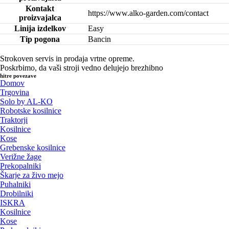
Kontakt
https://www.alko-garden.com/contact
proizvajalca
Linija izdelkov
Easy
Tip pogona
Bancin
Strokoven servis in prodaja vrtne opreme.
Poskrbimo, da vaši stroji vedno delujejo brezhibno
hitre povezave
Domov
Trgovina
Solo by AL-KO
Robotske kosilnice
Traktorji
Kosilnice
Kose
Grebenske kosilnice
Verižne žage
Prekopalniki
Škarje za živo mejo
Puhalniki
Drobilniki
ISKRA
Kosilnice
Kose