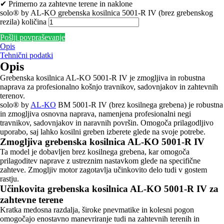
✔ Primerno za zahtevne terene in naklone
solo® by AL-KO grebenska kosilnica 5001-R IV (brez grebenskog
rezila) količina
Pošlji povpraševanje
Opis
Tehnični podatki
Opis
Grebenska kosilnica AL-KO 5001-R IV je zmogljiva in robustna
naprava za profesionalno košnjo travnikov, sadovnjakov in zahtevnih
terenov.
solo® by
AL-KO
BM 5001-R IV (brez kosilnega grebena) je robustna
in zmogljiva osnovna naprava, namenjena profesionalni negi
travnikov, sadovnjakov in naravnih površin. Omogoča prilagodljivo
uporabo, saj lahko kosilni greben izberete glede na svoje potrebe.
Zmogljiva grebenska kosilnica AL-KO 5001-R IV
Ta model je dobavljen brez kosilnega grebena, kar omogoča
prilagoditev naprave z ustreznim nastavkom glede na specifične
zahteve. Zmogljiv motor zagotavlja učinkovito delo tudi v gostem
rastju.
Učinkovita grebenska kosilnica AL-KO 5001-R IV za
zahtevne terene
Kratka medosna razdalja, široke pnevmatike in kolesni pogon
omogočajo enostavno manevriranje tudi na zahtevnih terenih in