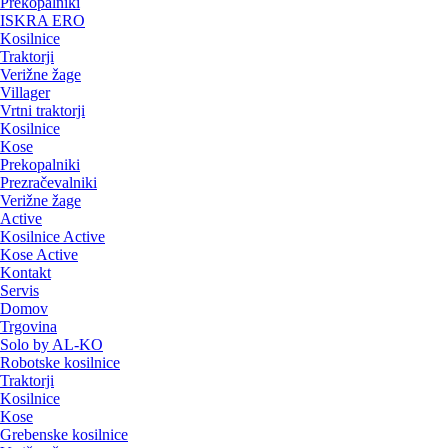
Prekopalniki
ISKRA ERO
Kosilnice
Traktorji
Verižne žage
Villager
Vrtni traktorji
Kosilnice
Kose
Prekopalniki
Prezračevalniki
Verižne žage
Active
Kosilnice Active
Kose Active
Kontakt
Servis
Domov
Trgovina
Solo by AL-KO
Robotske kosilnice
Traktorji
Kosilnice
Kose
Grebenske kosilnice