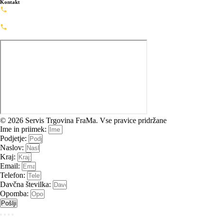
Kontakt
Servis: 02-720-0488
servis@framashop.eu
Prodaja: 02-720-0477
prodaja@framashop.eu
© 2026 Servis Trgovina FraMa. Vse pravice pridržane
Ime in priimek:
Podjetje:
Naslov:
Kraj:
Email:
Telefon:
Davčna številka:
Opomba:
Pošlji