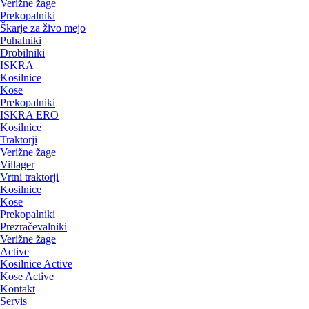
Verižne žage
Prekopalniki
Škarje za živo mejo
Puhalniki
Drobilniki
ISKRA
Kosilnice
Kose
Prekopalniki
ISKRA ERO
Kosilnice
Traktorji
Verižne žage
Villager
Vrtni traktorji
Kosilnice
Kose
Prekopalniki
Prezračevalniki
Verižne žage
Active
Kosilnice Active
Kose Active
Kontakt
Servis