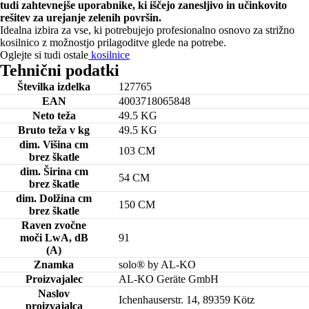
tudi zahtevnejše uporabnike, ki iščejo zanesljivo in učinkovito
rešitev za urejanje zelenih površin.
Idealna izbira za vse, ki potrebujejo profesionalno osnovo za strižno
kosilnico z možnostjo prilagoditve glede na potrebe.
Oglejte si tudi ostale
kosilnice
Tehnični podatki
Številka izdelka
127765
EAN
4003718065848
Neto teža
49.5 KG
Bruto teža v kg
49.5 KG
dim. Višina cm
103 CM
brez škatle
dim. Širina cm
54 CM
brez škatle
dim. Dolžina cm
150 CM
brez škatle
Raven zvočne
moči LwA, dB
91
(A)
Znamka
solo® by AL-KO
Proizvajalec
AL-KO Geräte GmbH
Naslov
Ichenhauserstr. 14, 89359 Kötz
proizvajalca