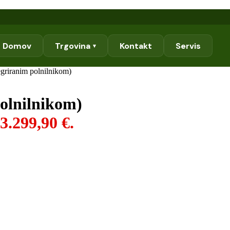
Domov
Trgovina
Kontakt
Servis
▾
egriranim polnilnikom)
polnilnikom)
3.299,90 €.