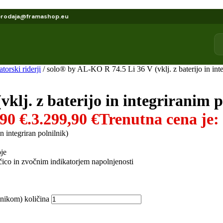
prodaja@framashop.eu
torski riderji
/ solo® by AL-KO R 74.5 Li 36 V (vklj. z baterijo in int
klj. z baterijo in integriranim 
90 €.
3.299,90
€
Trenutna cena je: 
n integriran polnilnik)
bje
čico in zvočnim indikatorjem napolnjenosti
lnikom) količina