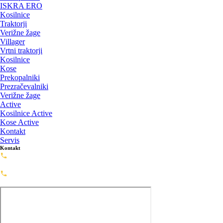
ISKRA ERO
Kosilnice
Traktorji
Verižne žage
Villager
Vrtni traktorji
Kosilnice
Kose
Prekopalniki
Prezračevalniki
Verižne žage
Active
Kosilnice Active
Kose Active
Kontakt
Servis
Kontakt
Servis: 02-720-0488
servis@framashop.eu
Prodaja: 02-720-0477
prodaja@framashop.eu