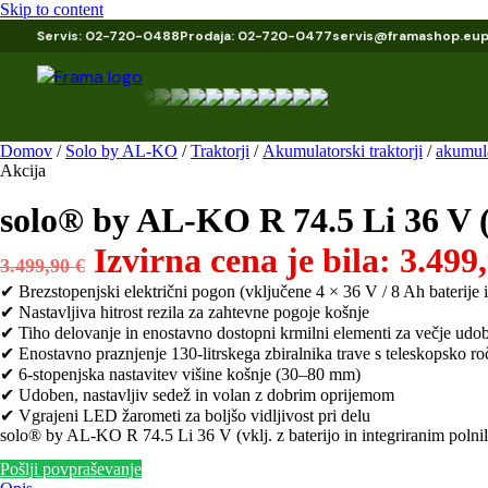
Skip to content
Servis: 02-720-0488
Prodaja: 02-720-0477
servis@framashop.eu
Domov
/
Solo by AL-KO
/
Traktorji
/
Akumulatorski traktorji
/
akumula
Akcija
solo® by AL-KO R 74.5 Li 36 V (v
Izvirna cena je bila: 3.499,
3.499,90
€
✔ Brezstopenjski električni pogon (vključene 4 × 36 V / 8 Ah baterije i
✔ Nastavljiva hitrost rezila za zahtevne pogoje košnje
✔ Tiho delovanje in enostavno dostopni krmilni elementi za večje udo
✔ Enostavno praznjenje 130-litrskega zbiralnika trave s teleskopsko ro
✔ 6-stopenjska nastavitev višine košnje (30–80 mm)
✔ Udoben, nastavljiv sedež in volan z dobrim oprijemom
✔ Vgrajeni LED žarometi za boljšo vidljivost pri delu
solo® by AL-KO R 74.5 Li 36 V (vklj. z baterijo in integriranim polni
Pošlji povpraševanje