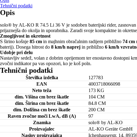
Opis
Tehnični podatki
Opis
solo® by AL-KO R 74.5 Li 36 V je sodoben baterijski rider, zasnovan za
prijaznejša do okolja in uporabnika. Zaradi svoje kompaktne in okretne 
Zmogljivost in okretnost
S širino košnje
85 cm
in majhnim obračalnim radijem približno
74 cm
r
baterij). Dosega hitrost do
8 km/h naprej
in približno
6 km/h vzvratn
Udobje pri delu
Nastavljiv sedež, volan z dobrim oprijemom ter enostavno dostopni krm
zvočni indikator pa vas opozori, ko je koš poln.
Tehnični podatki
Številka izdelka
127783
EAN
4003718066098
Neto teža
173 KG
dim. Višina cm brez škatle
104 CM
dim. Širina cm brez škatle
84.8 CM
dim. Dolžina cm brez škatle
200 CM
Raven zvočne moči LwA, dB (A)
97
Znamka
solo® by AL-KO
Proizvajalec
AL-KO Geräte GmbH
Naslov proizvajalca
Ichenhauserstr. 14, 8935