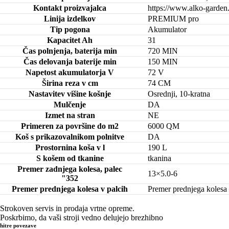
Kontakt proizvajalca
https://www.alko-garden
Linija izdelkov
PREMIUM pro
Tip pogona
Akumulator
Kapacitet Ah
31
Čas polnjenja, baterija min
720 MIN
Čas delovanja baterije min
150 MIN
Napetost akumulatorja V
72 V
Širina reza v cm
74 CM
Nastavitev višine košnje
Osrednji, 10-kratna
Mulčenje
DA
Izmet na stran
NE
Primeren za površine do m2
6000 QM
Koš s prikazovalnikom polnitve
DA
Prostornina koša v l
190 L
S košem od tkanine
tkanina
Premer zadnjega kolesa, palec
13×5.0-6
"352
Premer prednjega kolesa v palcih
Premer prednjega kolesa 
Strokoven servis in prodaja vrtne opreme.
Poskrbimo, da vaši stroji vedno delujejo brezhibno
hitre povezave