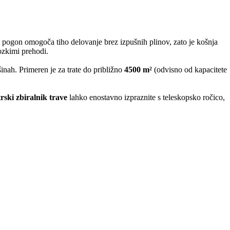
i pogon omogoča tiho delovanje brez izpušnih plinov, zato je košnja
ozkimi prehodi.
nah. Primeren je za trate do približno
4500 m²
(odvisno od kapacitete
trski zbiralnik trave
lahko enostavno izpraznite s teleskopsko ročico,