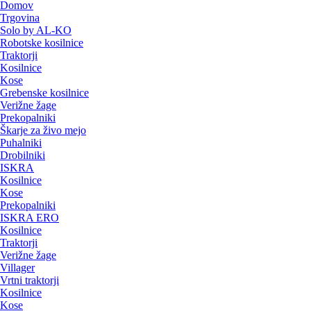
Domov
Trgovina
Solo by AL-KO
Robotske kosilnice
Traktorji
Kosilnice
Kose
Grebenske kosilnice
Verižne žage
Prekopalniki
Škarje za živo mejo
Puhalniki
Drobilniki
ISKRA
Kosilnice
Kose
Prekopalniki
ISKRA ERO
Kosilnice
Traktorji
Verižne žage
Villager
Vrtni traktorji
Kosilnice
Kose