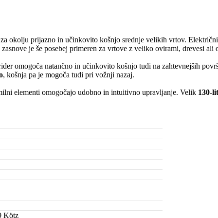
 okolju prijazno in učinkovito košnjo srednje velikih vrtov. Električn
zasnove je še posebej primeren za vrtove z veliko ovirami, drevesi ali 
ider omogoča natančno in učinkovito košnjo tudi na zahtevnejših površi
o
, košnja pa je mogoča tudi pri vožnji nazaj.
ilni elementi omogočajo udobno in intuitivno upravljanje. Velik
130-li
9 Kötz