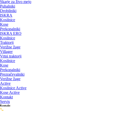
Škarje za živo mejo
Puhalniki
Drobilniki
ISKRA
Kosilnice
Kose
Prekopalniki
ISKRA ERO
Kosilnice
Traktorji
Verižne žage
Villager
Vrtni traktorji
Kosilnice
Kose
Prekopalniki
Prezračevalniki
Verižne žage
Active
Kosilnice Active
Kose Active
Kontakt
Servis
Kontakt
Servis: 02-720-0488