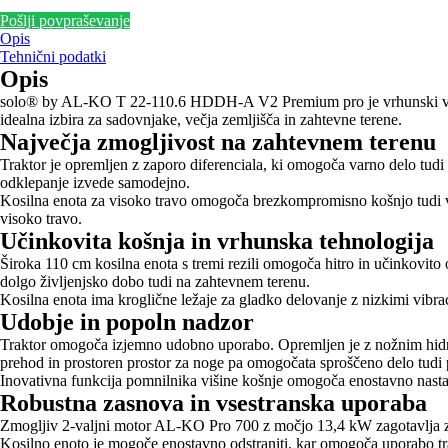
Pošlji povpraševanje
Opis
Tehnični podatki
Opis
solo® by AL-KO T 22-110.6 HDDH-A V2 Premium pro je vrhunski vrtni t
idealna izbira za sadovnjake, večja zemljišča in zahtevne terene.
Največja zmogljivost na zahtevnem terenu
Traktor je opremljen z zaporo diferenciala, ki omogoča varno delo tudi
odklepanje izvede samodejno.
Kosilna enota za visoko travo omogoča brezkompromisno košnjo tudi v n
visoko travo.
Učinkovita košnja in vrhunska tehnologija
Široka 110 cm kosilna enota s tremi rezili omogoča hitro in učinkovit
dolgo življenjsko dobo tudi na zahtevnem terenu.
Kosilna enota ima kroglične ležaje za gladko delovanje z nizkimi vibrac
Udobje in popoln nadzor
Traktor omogoča izjemno udobno uporabo. Opremljen je z nožnim hidros
prehod in prostoren prostor za noge pa omogočata sproščeno delo tudi p
Inovativna funkcija pomnilnika višine košnje omogoča enostavno nastav
Robustna zasnova in vsestranska uporaba
Zmogljiv 2-valjni motor AL-KO Pro 700 z močjo 13,4 kW zagotavlja za
Kosilno enoto je mogoče enostavno odstraniti, kar omogoča uporabo trakt