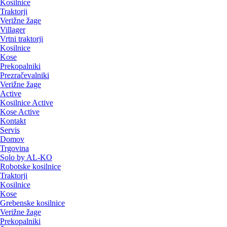
Kosilnice
Traktorji
Verižne žage
Villager
Vrtni traktorji
Kosilnice
Kose
Prekopalniki
Prezračevalniki
Verižne žage
Active
Kosilnice Active
Kose Active
Kontakt
Servis
Domov
Trgovina
Solo by AL-KO
Robotske kosilnice
Traktorji
Kosilnice
Kose
Grebenske kosilnice
Verižne žage
Prekopalniki