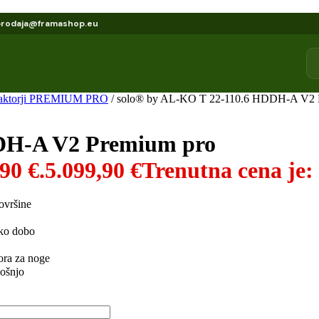
prodaja@framashop.eu
traktorji PREMIUM PRO
/ solo® by AL-KO T 22-110.6 HDDH-A V2 
DH-A V2 Premium pro
90 €.
5.099,90
€
Trenutna cena je: 
ovršine
sko dobo
ora za noge
košnjo