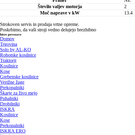
Primer
NE
Število valjev motorja
2
Moč naprave v kW
13.4
Strokoven servis in prodaja vrtne opreme.
Poskrbimo, da vaši stroji vedno delujejo brezhibno
hitre povezave
Domov
Trgovina
Solo by AL-KO
Robotske kosilnice
Traktorji
Kosilnice
Kose
Grebenske kosilnice
Verižne žage
Prekopalniki
Škarje za živo mejo
Puhalniki
Drobilniki
ISKRA
Kosilnice
Kose
Prekopalniki
ISKRA ERO