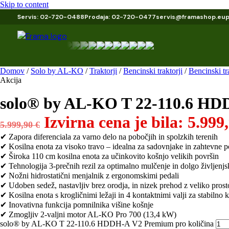
Skip to content
Servis: 02-720-0488
Prodaja: 02-720-0477
servis@framashop.eu
Domov
/
Solo by AL-KO
/
Traktorji
/
Bencinski traktorji
/
Bencinski 
Akcija
solo® by AL-KO T 22-110.6 HD
Izvirna cena je bila: 5.999,
5.999,90
€
✔ Zapora diferenciala za varno delo na pobočjih in spolzkih terenih
✔ Kosilna enota za visoko travo – idealna za sadovnjake in zahtevne p
✔ Široka 110 cm kosilna enota za učinkovito košnjo velikih površin
✔ Tehnologija 3-prečnih rezil za optimalno mulčenje in dolgo življenj
✔ Nožni hidrostatični menjalnik z ergonomskimi pedali
✔ Udoben sedež, nastavljiv brez orodja, in nizek prehod z veliko prost
✔ Kosilna enota s krogličnimi ležaji in 4 kontaktnimi valji za stabilno 
✔ Inovativna funkcija pomnilnika višine košnje
✔ Zmogljiv 2-valjni motor AL-KO Pro 700 (13,4 kW)
solo® by AL-KO T 22-110.6 HDDH-A V2 Premium pro količina