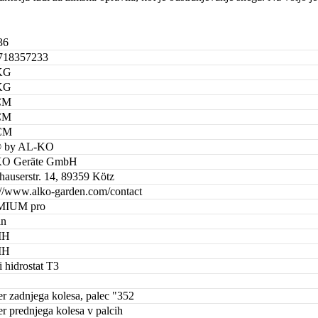
36
718357233
KG
KG
CM
CM
CM
® by AL-KO
O Geräte GmbH
hauserstr. 14, 89359 Kötz
://www.alko-garden.com/contact
MIUM pro
in
MH
MH
 hidrostat T3
r zadnjega kolesa, palec "352
r prednjega kolesa v palcih