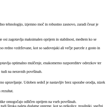
 tehnologijo, izjemno moč in robustno zasnovo, zaradi česar je
je osi zagotavlja maksimalen oprijem in stabilnost, medtem ko se
o redno vzdrževane, kot so sadovnjaki ali večje parcele z gosto in
zagotavlja optimalno mulčenje, enakomerno razporeditev odrezkov ter
o tudi na neravnih površinah.
o upravljanje. Udoben sedež je nastavljiv brez uporabe orodja, nizek
rezultat.
tike omogočajo odličen oprijem na vseh površinah.
udi široka paleta dodatne opreme, kot so prikolice, trosilniki, snežni