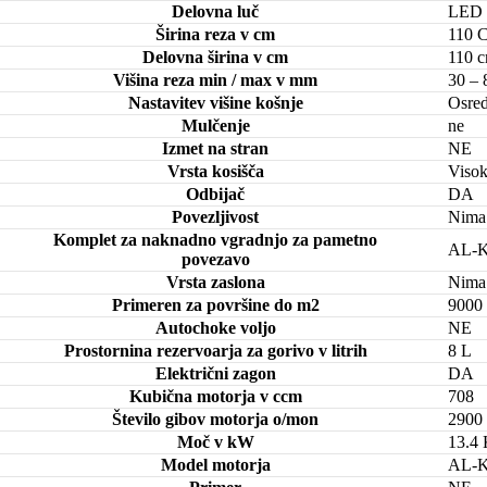
Delovna luč
LED
Širina reza v cm
110 
Delovna širina v cm
110 
Višina reza min / max v mm
30 –
Nastavitev višine košnje
Osred
Mulčenje
ne
Izmet na stran
NE
Vrsta kosišča
Visok
Odbijač
DA
Povezljivost
Nima
Komplet za naknadno vgradnjo za pametno
AL-K
povezavo
Vrsta zaslona
Nima
Primeren za površine do m2
9000
Autochoke voljo
NE
Prostornina rezervoarja za gorivo v litrih
8 L
Električni zagon
DA
Kubična motorja v ccm
708
Število gibov motorja o/mon
2900
Moč v kW
13.4
Model motorja
AL-K