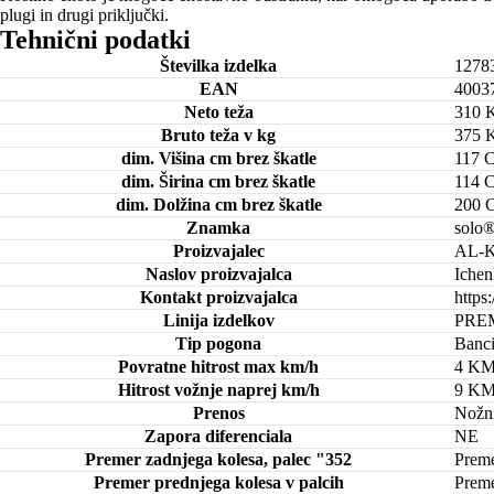
plugi in drugi priključki.
Tehnični podatki
Številka izdelka
1278
EAN
4003
Neto teža
310 
Bruto teža v kg
375 
dim. Višina cm brez škatle
117 
dim. Širina cm brez škatle
114 
dim. Dolžina cm brez škatle
200 
Znamka
solo
Proizvajalec
AL-K
Naslov proizvajalca
Ichen
Kontakt proizvajalca
https
Linija izdelkov
PRE
Tip pogona
Banc
Povratne hitrost max km/h
4 K
Hitrost vožnje naprej km/h
9 K
Prenos
Nožni
Zapora diferenciala
NE
Premer zadnjega kolesa, palec "352
Preme
Premer prednjega kolesa v palcih
Preme