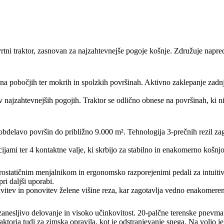
raktor, zasnovan za najzahtevnejše pogoje košnje. Združuje napredno
 na pobočjih ter mokrih in spolzkih površinah. Aktivno zaklepanje zadn
ajzahtevnejših pogojih. Traktor se odlično obnese na površinah, ki nis
o obdelavo površin do približno 9.000 m². Tehnologija 3-prečnih rezil 
ijami ter 4 kontaktne valje, ki skrbijo za stabilno in enakomerno košnj
tatičnim menjalnikom in ergonomsko razporejenimi pedali za intuitivn
ri daljši uporabi.
itev in ponovitev želene višine reza, kar zagotavlja vedno enakomeren 
nesljivo delovanje in visoko učinkovitost. 20-palčne terenske pnevma
orja tudi za zimska opravila, kot je odstranjevanje snega. Na voljo je t