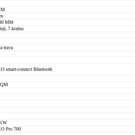
CM
cm
 80 MM
nji, 7-kratna
a trava
O smart-connect Bluetooth
 QM
 KW
O Pro 700