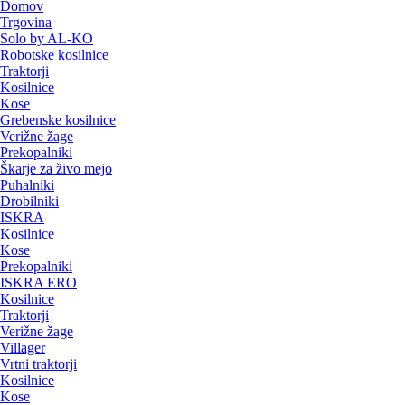
Domov
Trgovina
Solo by AL-KO
Robotske kosilnice
Traktorji
Kosilnice
Kose
Grebenske kosilnice
Verižne žage
Prekopalniki
Škarje za živo mejo
Puhalniki
Drobilniki
ISKRA
Kosilnice
Kose
Prekopalniki
ISKRA ERO
Kosilnice
Traktorji
Verižne žage
Villager
Vrtni traktorji
Kosilnice
Kose