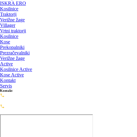
ISKRA ERO
Kosilnice
Traktorji
Verižne žage
Villager
Vrtni traktorji
Kosilnice
Kose
Prekopalniki
Prezračevalniki
Verižne žage
Active
Kosilnice Active
Kose Active
Kontakt
Servis
Kontakt
Servis: 02-720-0488
servis@framashop.eu
Prodaja: 02-720-0477
prodaja@framashop.eu