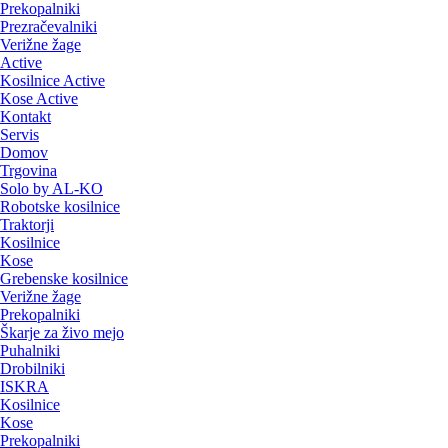
Prekopalniki
Prezračevalniki
Verižne žage
Active
Kosilnice Active
Kose Active
Kontakt
Servis
Domov
Trgovina
Solo by AL-KO
Robotske kosilnice
Traktorji
Kosilnice
Kose
Grebenske kosilnice
Verižne žage
Prekopalniki
Škarje za živo mejo
Puhalniki
Drobilniki
ISKRA
Kosilnice
Kose
Prekopalniki