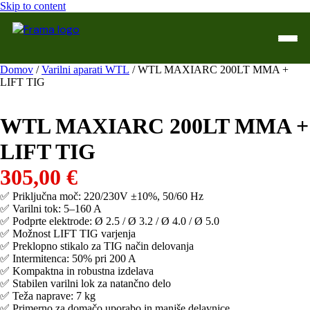
Skip to content
Domov
/
Varilni aparati WTL
/ WTL MAXIARC 200LT MMA +
LIFT TIG
Domov
Trgovina
WTL MAXIARC 200LT MMA +
WTL Varilne naprave
LIFT TIG
305,00
€
Kontakt
✅ Priključna moč: 220/230V ±10%, 50/60 Hz
Servis
✅ Varilni tok: 5–160 A
✅ Podprte elektrode: Ø 2.5 / Ø 3.2 / Ø 4.0 / Ø 5.0
✅ Možnost LIFT TIG varjenja
✅ Preklopno stikalo za TIG način delovanja
✅ Intermitenca: 50% pri 200 A
✅ Kompaktna in robustna izdelava
✅ Stabilen varilni lok za natančno delo
✅ Teža naprave: 7 kg
✅ Primerno za domačo uporabo in manjše delavnice