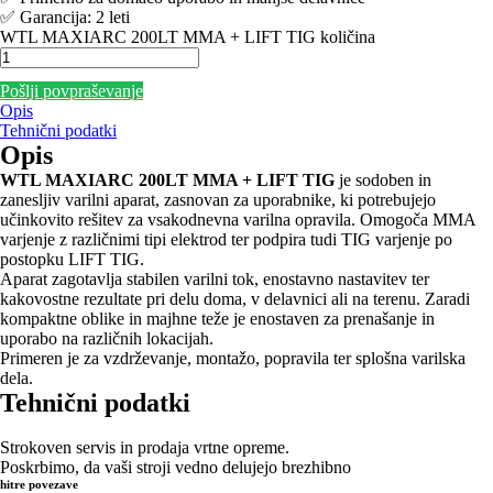
✅ Garancija: 2 leti
WTL MAXIARC 200LT MMA + LIFT TIG količina
Pošlji povpraševanje
Opis
Tehnični podatki
Opis
WTL MAXIARC 200LT MMA + LIFT TIG
je sodoben in
zanesljiv varilni aparat, zasnovan za uporabnike, ki potrebujejo
učinkovito rešitev za vsakodnevna varilna opravila. Omogoča MMA
varjenje z različnimi tipi elektrod ter podpira tudi TIG varjenje po
postopku LIFT TIG.
Aparat zagotavlja stabilen varilni tok, enostavno nastavitev ter
kakovostne rezultate pri delu doma, v delavnici ali na terenu. Zaradi
kompaktne oblike in majhne teže je enostaven za prenašanje in
uporabo na različnih lokacijah.
Primeren je za vzdrževanje, montažo, popravila ter splošna varilska
dela.
Tehnični podatki
Strokoven servis in prodaja vrtne opreme.
Poskrbimo, da vaši stroji vedno delujejo brezhibno
hitre povezave