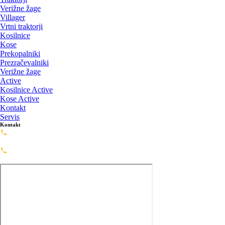
Verižne žage
Villager
Vrtni traktorji
Kosilnice
Kose
Prekopalniki
Prezračevalniki
Verižne žage
Active
Kosilnice Active
Kose Active
Kontakt
Servis
Kontakt
Servis: 02-720-0488
servis@framashop.eu
Prodaja: 02-720-0477
prodaja@framashop.eu