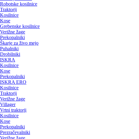
Robotske kosilnice
Traktorji
Kosilnice
Kose
Grebenske kosilnice
Verižne žage
Prekopalniki
Škarje za živo mejo
Puhalniki
Drobilniki
ISKRA
Kosilnice
Kose
Prekopalniki
ISKRA ERO
Kosilnice
Traktorji
Verižne žage
Villager
Vrtni traktorji
Kosilnice
Kose
Prekopalniki
Prezračevalniki
Verižne žage