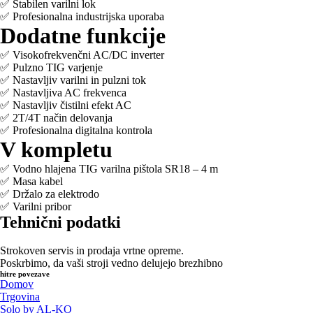
✅ Stabilen varilni lok
✅ Profesionalna industrijska uporaba
Dodatne funkcije
✅ Visokofrekvenčni AC/DC inverter
✅ Pulzno TIG varjenje
✅ Nastavljiv varilni in pulzni tok
✅ Nastavljiva AC frekvenca
✅ Nastavljiv čistilni efekt AC
✅ 2T/4T način delovanja
✅ Profesionalna digitalna kontrola
V kompletu
✅ Vodno hlajena TIG varilna pištola SR18 – 4 m
✅ Masa kabel
✅ Držalo za elektrodo
✅ Varilni pribor
Tehnični podatki
Strokoven servis in prodaja vrtne opreme.
Poskrbimo, da vaši stroji vedno delujejo brezhibno
hitre povezave
Domov
Trgovina
Solo by AL-KO