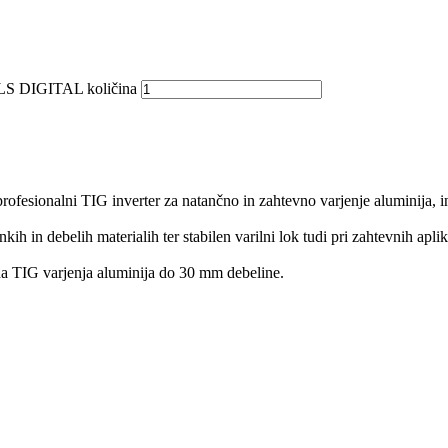
LS DIGITAL količina
sionalni TIG inverter za natančno in zahtevno varjenje aluminija, ino
 in debelih materialih ter stabilen varilni lok tudi pri zahtevnih ap
vna TIG varjenja aluminija do 30 mm debeline.