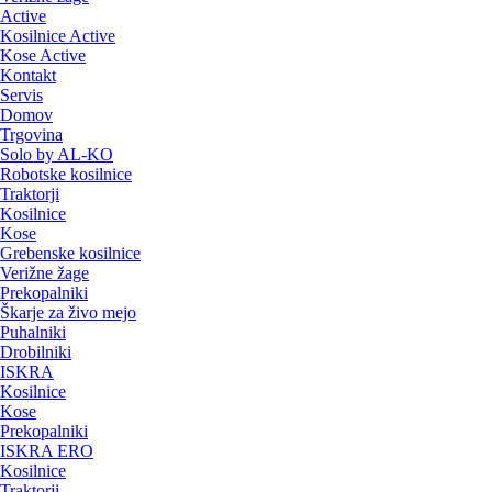
Active
Kosilnice Active
Kose Active
Kontakt
Servis
Domov
Trgovina
Solo by AL-KO
Robotske kosilnice
Traktorji
Kosilnice
Kose
Grebenske kosilnice
Verižne žage
Prekopalniki
Škarje za živo mejo
Puhalniki
Drobilniki
ISKRA
Kosilnice
Kose
Prekopalniki
ISKRA ERO
Kosilnice
Traktorji