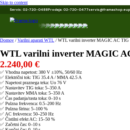
Skip to content
Servis: 02-720-0488
Prodaja: 02-720-0477
servis@framashop.eu
Domov
/
Varilni aparati WTL
/ WTL varilni inverter MAGIC AC T
WTL varilni inverter MAGIC 
2.240,00
€
✅ Vhodna napetost: 380 V ±10%, 50/60 Hz
✅ Električni tok: TIG 35.4 A / MMA 42.5 A
✅ Napetost praznega teka: Uo 76 V
✅ Nastavitev TIG toka: 5–350 A
✅ Nastavitev MMA toka: 5–350 A
✅ Čas padanja/rasta toka: 0–10 s
✅ Pulzna frekvenca: 0.5–200 Hz
✅ Pulzna širina: 5–100 %
✅ AC frekvenca: 50–250 Hz
✅ Čistilni efekt AC: 15–50 %
✅ Začetni čas: 0–10 s
✅ Končni čas: 0–10 s