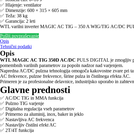
✅ Hlajenje: ventilator
✅ Dimenzije: 600 × 315 × 605 mm
✅ Teža: 38 kg
✅ Garancija: 2 leti
WTL varilni inverter MAGIC AC TIG – 350 A WIG/TIG AC/DC PU
Pošlji povpraševanje
Opis
Tehnični podatki
Opis
WTL MAGIC AC TIG 350D AC/DC
PULS DIGITAL je zmogljiv profe
pomembnih varilnih parametrov za popoln nadzor nad varjenjem.
Napredna AC/DC pulzna tehnologija omogoča kakovostne zvare pri tankih
AC frekvence, pulzne frekvence, širine pulza in čistilnega efekta AC.
Primeren je za profesionalne delavnice, industrijsko uporabo in zahte
Glavne prednosti
✅ AC/DC TIG in MMA funkcija
✅ Pulzno TIG varjenje
✅ Digitalna regulacija vseh parametrov
✅ Primerno za aluminij, inox, baker in jeklo
✅ Nastavljiva AC frekvenca
✅ Nastavljiv čistilni efekt AC
✅ 2T/4T funkcija