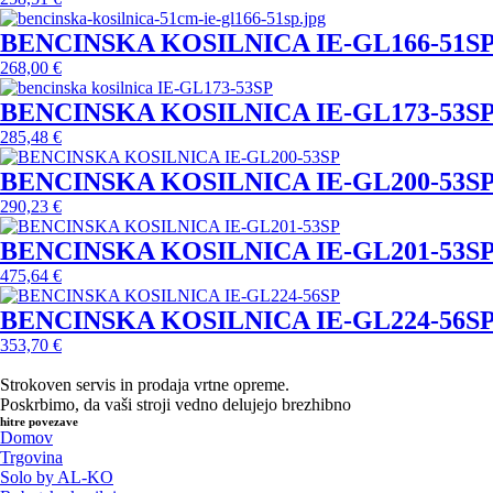
BENCINSKA KOSILNICA IE-GL166-51S
268,00
€
BENCINSKA KOSILNICA IE-GL173-53S
285,48
€
BENCINSKA KOSILNICA IE-GL200-53S
290,23
€
BENCINSKA KOSILNICA IE-GL201-53S
475,64
€
BENCINSKA KOSILNICA IE-GL224-56S
353,70
€
Strokoven servis in prodaja vrtne opreme.
Poskrbimo, da vaši stroji vedno delujejo brezhibno
hitre povezave
Domov
Trgovina
Solo by AL-KO