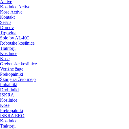
Active
Kosilnice Active
Kose Active
Kontakt
Servis
Domov
Trgovina
Solo by AL-KO
Robotske kosilnice
Traktorji
Kosilnice
Kose
Grebenske kosilnice
Verižne žage
Prekopalniki
Škarje za živo mejo
Puhalniki
Drobilniki
ISKRA
Kosilnice
Kose
Prekopalniki
ISKRA ERO
Kosilnice
Traktorji