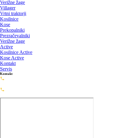
Verižne žage
Villager
Vrtni traktorji
Kosilnice
Kose
Prekopalniki
Prezračevalniki
Verižne žage
Active
Kosilnice Active
Kose Active
Kontakt
Servis
Kontakt
Servis: 02-720-0488
servis@framashop.eu
Prodaja: 02-720-0477
prodaja@framashop.eu