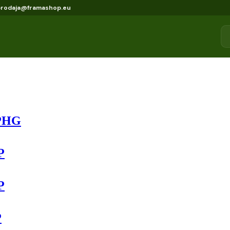
prodaja@framashop.eu
PHG
P
P
P