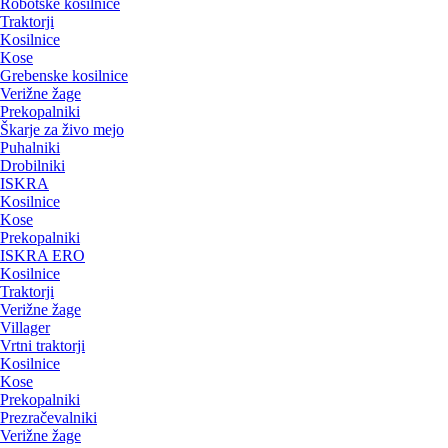
Robotske kosilnice
Traktorji
Kosilnice
Kose
Grebenske kosilnice
Verižne žage
Prekopalniki
Škarje za živo mejo
Puhalniki
Drobilniki
ISKRA
Kosilnice
Kose
Prekopalniki
ISKRA ERO
Kosilnice
Traktorji
Verižne žage
Villager
Vrtni traktorji
Kosilnice
Kose
Prekopalniki
Prezračevalniki
Verižne žage