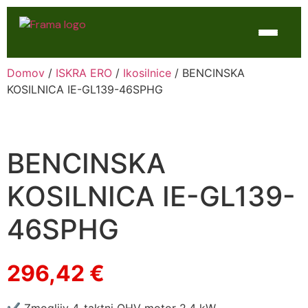
Domov
/
ISKRA ERO
/
Ikosilnice
/ BENCINSKA
Domov
KOSILNICA IE-GL139-46SPHG
Trgovina
WTL Varilne naprave
BENCINSKA
Kontakt
KOSILNICA IE-GL139-
Servis
46SPHG
296,42
€