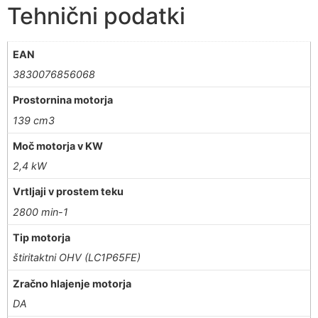
Tehnični podatki
EAN
3830076856068
Prostornina motorja
139 cm3
Moč motorja v KW
2,4 kW
Vrtljaji v prostem teku
2800 min-1
Tip motorja
štiritaktni OHV (LC1P65FE)
Zračno hlajenje motorja
DA