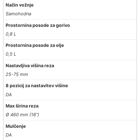
Način vožnje
Samohodna
Prostornina posode za gorivo
0,8 L
Prostornina posode za olje
0,5 L
Nastavljiva višina reza
25-75 mm
8 pozicij za nastavitev višine
DA
Max širina reza
Ø 460 mm (18”)
Mulčenje
DA