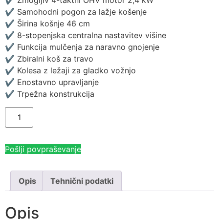
✔ Zmogljiv 4-taktni OHV motor 2,4 kW
✔ Samohodni pogon za lažje košenje
✔ Širina košnje 46 cm
✔ 8-stopenjska centralna nastavitev višine
✔ Funkcija mulčenja za naravno gnojenje
✔ Zbiralni koš za travo
✔ Kolesa z ležaji za gladko vožnjo
✔ Enostavno upravljanje
✔ Trpežna konstrukcija
Pošlji povpraševanje
Opis
Tehnični podatki
Opis