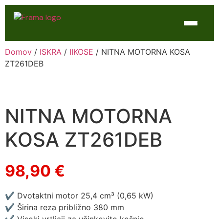
Domov
/
ISKRA
/
IIKOSE
/ NITNA MOTORNA KOSA
Domov
ZT261DEB
Trgovina
WTL Varilne naprave
NITNA MOTORNA
Kontakt
KOSA ZT261DEB
Servis
98,90
€
✔ Dvotaktni motor 25,4 cm³ (0,65 kW)
✔ Širina reza približno 380 mm