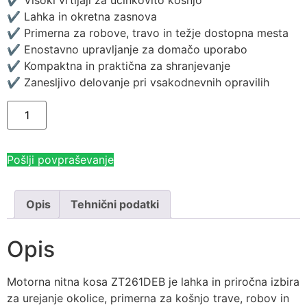
✔ Visoki vrtljaji za učinkovito košnjo
✔ Lahka in okretna zasnova
✔ Primerna za robove, travo in težje dostopna mesta
✔ Enostavno upravljanje za domačo uporabo
✔ Kompaktna in praktična za shranjevanje
✔ Zanesljivo delovanje pri vsakodnevnih opravilih
Pošlji povpraševanje
Opis
Tehnični podatki
Opis
Motorna nitna kosa ZT261DEB je lahka in priročna izbira
za urejanje okolice, primerna za košnjo trave, robov in