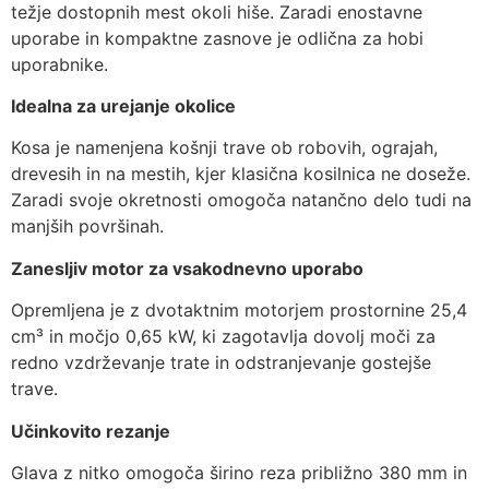
težje dostopnih mest okoli hiše. Zaradi enostavne
uporabe in kompaktne zasnove je odlična za hobi
uporabnike.
Idealna za urejanje okolice
Kosa je namenjena košnji trave ob robovih, ograjah,
drevesih in na mestih, kjer klasična kosilnica ne doseže.
Zaradi svoje okretnosti omogoča natančno delo tudi na
manjših površinah.
Zanesljiv motor za vsakodnevno uporabo
Opremljena je z dvotaktnim motorjem prostornine 25,4
cm³ in močjo 0,65 kW, ki zagotavlja dovolj moči za
redno vzdrževanje trate in odstranjevanje gostejše
trave.
Učinkovito rezanje
Glava z nitko omogoča širino reza približno 380 mm in